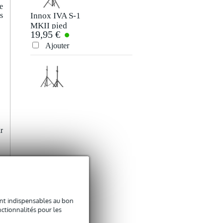
e
Innox IVA S-1
Innox IVA07 M20
s
MKII pied
barre de couplage
19,95 €
15 €
d'enceinte 1,8
M20
mètre
Ajouter
Ajouter
Innox IVA03 paire
Devine JACS/10
de pieds d'enceinte
câble de signal
35 €
9,95 €
+ sac de transport
jack-jack TRS 6,35
r
mm stéréo 10
Ajouter
Ajouter
mètres
Devine JACS/3
Shure Beta 58a
sont indispensables au bon
câble de signal
micro de chant
ctionnalités pour les
3,50 €
174 €
jack-jack TRS 6,35
dynamique