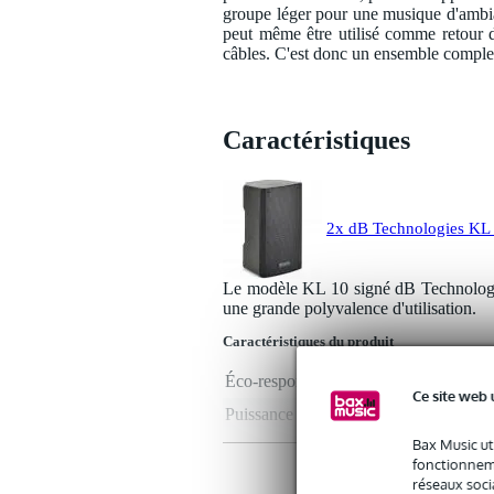
groupe léger pour une musique d'ambia
peut même être utilisé comme retour d
câbles. C'est donc un ensemble comple
Caractéristiques
2x dB Technologies KL 1
Le modèle KL 10 signé dB Technologies
une grande polyvalence d'utilisation.
Caractéristiques du produit
Éco-responsabilité du produit
non
Ce site web 
Puissance RMS en watts
200
Bax Music ut
SPL max.
12
fonctionneme
Diamètre woofer/haut-parleur
10
réseaux socia