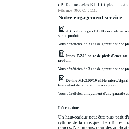
dB Technologies KL 10 + pieds + câbl
Référence :
9000-0140-3118
Notre engagement service
dB Technologies KL 10 enceinte activ
sur ce produit.
Vous bénéficiez de 3 ans de garantie sur ce pr
Innox IVA03 paire de pieds d'enceinte 
produit.
Vous bénéficiez de 3 ans de garantie sur ce pr
Devine MIC100/10 câble micro/signa
tout défaut de fabrication sur ce produit.
Vous bénéficiez uniquement d'une garantie con
Informations
Un haut-parleur peut être plus petit d'
rythme de la musique. Le dB Techno
pouces. Néanmoins, pour des applicati