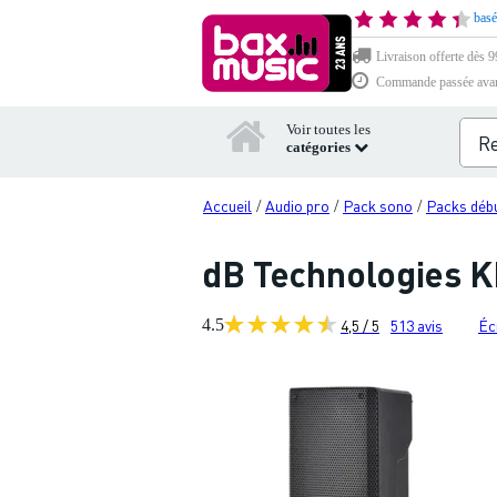
basé
Livraison offerte dès 99
Commande passée avant 
Voir toutes les
catégories
Accueil
Audio pro
Pack sono
Packs déb
/
/
/
dB Technologies KL
4.5
4,5 / 5
513
avis
Éc