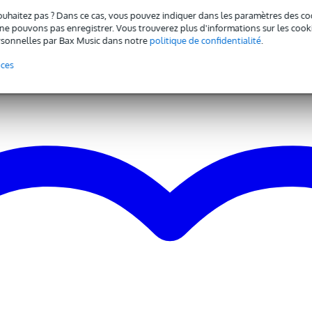
ouhaitez pas ? Dans ce cas, vous pouvez indiquer dans les paramètres des co
pouce
ogies
e pouvons pas enregistrer. Vous trouverez plus d'informations sur les cookies
sonnelles par Bax Music dans notre
politique de confidentialité
.
nces
cun
tie ligne symétrique (XLR)
rée ligne symétrique (jack 6,35 mm TRS), entrée micro (XLR)
cune
cune
n
 - 59 Hz
 - 18,9 kHz
esets DSP simples