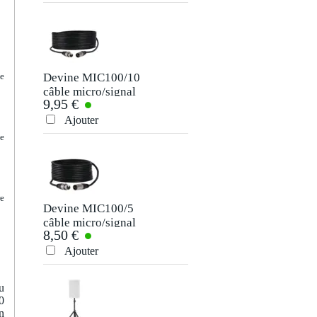
Devine MIC100/10
Devine JACM/5
ie
câble micro/signal
câble de signal
9,95 €
6,95 €
XLR 10 m
jack-jack TS 6,35
mm mono 5 mètres
Ajouter
Ajouter
ce
re
Devine MIC100/5
Devine JACM/10
câble micro/signal
câble de signal
8,50 €
9,95 €
XLR 5 mètres
jack-jack TS 6,35
mm mono 10
Ajouter
Ajouter
mètres
u
0
n