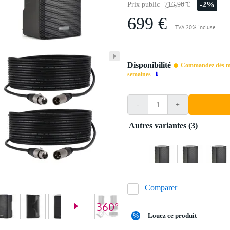
-2%
Prix public
716,90 €
699 €
TVA 20% incluse
Disponibilité
Commandez dès mai
semaines
-
+
Autres variantes (3)
Comparer
%
Louez ce produit