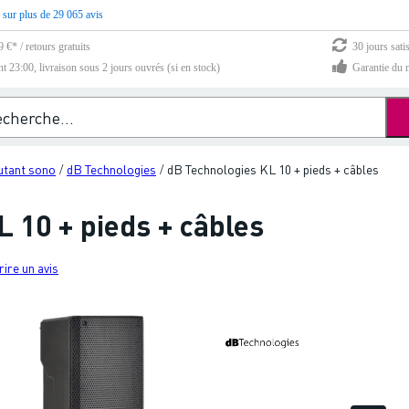
 sur plus de 29 065 avis
 €* / retours gratuits
30 jours sati
23:00, livraison sous 2 jours ouvrés (si en stock)
Garantie du m
utant sono
dB Technologies
dB Technologies KL 10 + pieds + câbles
/
/
 10 + pieds + câbles
rire un avis