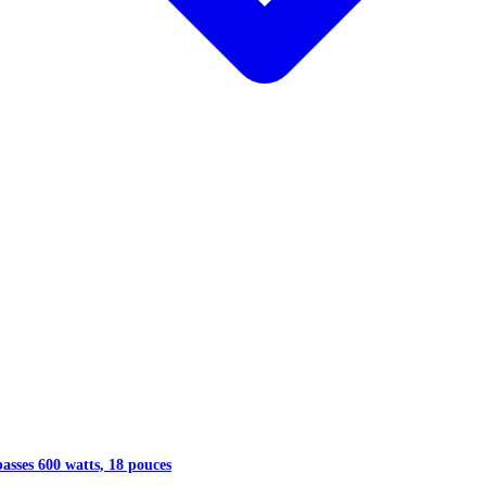
 switch slide micro/ligne
/signal/limiteur
4 bits / 48 kHz
at, bass boost, wedge
rmique
s FIR à phase linéaire
 XLR/jack, micro/ligne, 1x XLR/TRS
Bluetooth
âle (Link/Mix)
 le dessus)
horizontal et vertical
mm
asses 600 watts, 18 pouces