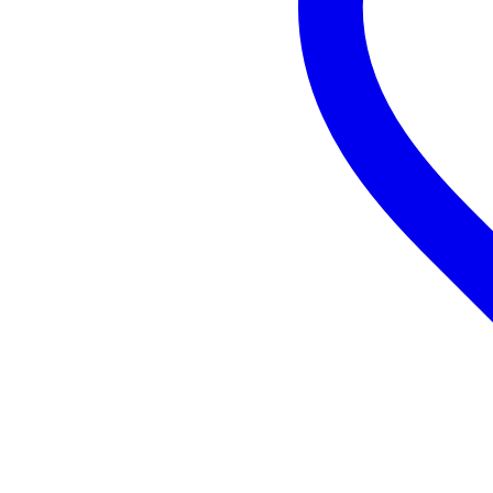
Equalizer intégré
oui
Peut servir d'enceinte de
oui
monitoring
Composition boîtier enceinte
pla
Points de fixation
br
Poids par enceinte
12
Le poids et les dimensions sont indiqués ave
Poids
13
(emballage inclus)
Dimensions
61,
(emballage inclus)
Caractéristiques
enceinte active large bande
système 2 voies
tweeter : 1" CD, bobine 1"
woofer : 10'', bobine 2''
dispersion : 90° x 60°
fréquence de coupure (crossover
ampli : 400 W (crête)