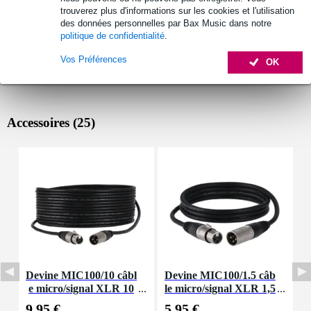
trouverez plus d'informations sur les cookies et l'utilisation
des données personnelles par Bax Music dans notre
politique de confidentialité
.
Vos Préférences
OK
Accessoires (25)
Devine MIC100/10 câbl
Devine MIC100/1.5 câb
D
e micro/signal XLR 10
le micro/signal XLR 1,5
m
m
mètre
9,95 €
5,95 €
8