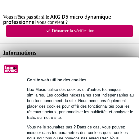
AKG D5 micro dynamique
Vous n'êtes pas sûr si le
professionnel
vous convient ?
Démarrer la vérification
Informations
directivité : supercardioïde
réponse en fréquence : 70 Hz - 20 kHz
sensibilité : 2,6 mV/Pa (-52 dBV)
Ce site web utilise des cookies
Afficher toutes les caractéristiques du produit
Bax Music utilise des cookies et d'autres techniques
similaires. Les cookies nécessaires sont indispensables au
bon fonctionnement du site. Nous aimerions également
placer des cookies pour offrir des fonctionnalités pour les
Autres variantes (3)
réseaux sociaux, personnaliser les publicités et analyser le
trafic sur notre site.
Vous ne le souhaitez pas ? Dans ce cas, vous pouvez
indiquer dans les paramètres des cookies quels cookies
nous pouvons ou ne pouvons pas enregistrer. Vous