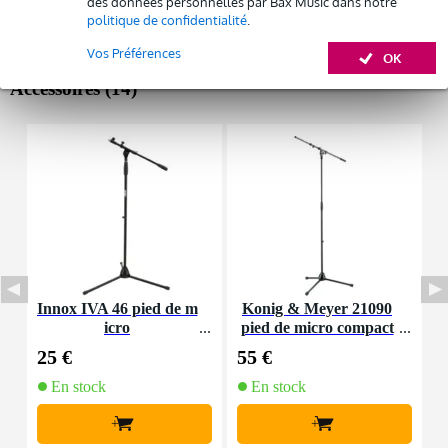
des données personnelles par Bax Music dans notre
politique de confidentialité
.
Afficher toutes les caractéristiques du produit
Vos Préférences
OK
Accessoires (14)
Innox IVA 46 pied de m
Konig & Meyer 21090
I
icro
pied de micro compact
b
noir
25 €
55 €
1
En stock
En stock
+
+