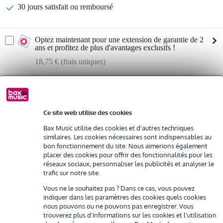
30 jours satisfait ou remboursé
Optez maintenant pour une extension de garantie de 2
ans et profitez de plus d'avantages exclusifs !
18,75 € (frais uniques)
%
Louez ce produit
Ce site web utilise des cookies
Louez ce produit à partir de 27 € par mois
Sennheiser MD 421 II micro
Vous n'êtes pas sûr si le
Bax Music utilise des cookies et d'autres techniques
dynamique
Location de plusieurs produits à la fois : min. 300 € et max.
vous convient ?
similaires. Les cookies nécessaires sont indispensables au
2 500 €
Démarrer la vérification
gratuite
bon fonctionnement du site. Nous aimerions également
Livraison à domicile
placer des cookies pour offrir des fonctionnalités pour les
Résiliation possible du contrat après 4 mois
réseaux sociaux, personnaliser les publicités et analyser le
Possibilité d'acheter votre/vos produit(s) à un tarif réduit
trafic sur notre site.
Remplacement rapide par Bax Music en cas de défectuosité
Informations
Vous ne le souhaitez pas ? Dans ce cas, vous pouvez
Sennheiser MD 421 II
indiquer dans les paramètres des cookies quels cookies
Louez ce produit
nous pouvons ou ne pouvons pas enregistrer. Vous
micro dynamique
trouverez plus d'informations sur les cookies et l'utilisation
directivité : cardioïde