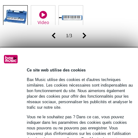
Video
1
/
3
Prix public
109 €
-29%
77 €
(TVA 20% incluse)
Ce site web utilise des cookies
Disponibilité
Commandez dès maintenant pour une livraison
Bax Music utilise des cookies et d'autres techniques
sous environ 13 jours ouvrés
similaires. Les cookies nécessaires sont indispensables au
bon fonctionnement du site. Nous aimerions également
placer des cookies pour offrir des fonctionnalités pour les
Ajouter au panier
réseaux sociaux, personnaliser les publicités et analyser le
trafic sur notre site.
Vous ne le souhaitez pas ? Dans ce cas, vous pouvez
indiquer dans les paramètres des cookies quels cookies
Retours gratuits
nous pouvons ou ne pouvons pas enregistrer. Vous
30 jours satisfait ou remboursé
trouverez plus d'informations sur les cookies et l'utilisation