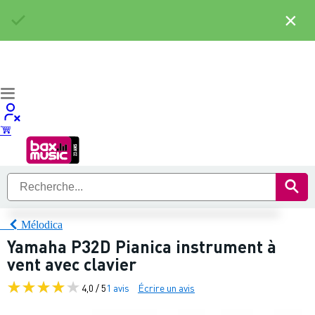
×
Mélodica
Yamaha P32D Pianica instrument à
vent avec clavier
4,0 / 5
1 avis
Écrire un avis