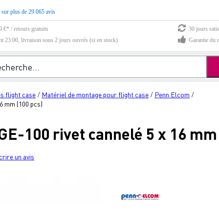
 sur plus de 29 065 avis
 €* / retours gratuits
30 jours sati
23:00, livraison sous 2 jours ouvrés (si en stock)
Garantie du m
s flight case
Matériel de montage pour flight case
Penn Elcom
/
/
/
6 mm (100 pcs)
E-100 rivet cannelé 5 x 16 mm 
crire un avis