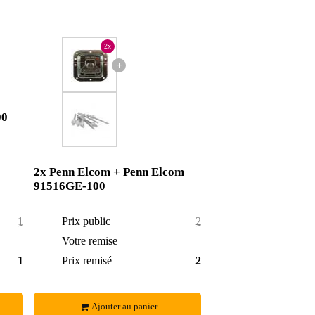
2x
+
00
2x Penn Elcom + Penn Elcom
91516GE-100
19,70 €
Prix public
24,35 €
1,30 €
Votre remise
1,90 €
18,40 €
Prix remisé
22,45 €
Ajouter au panier