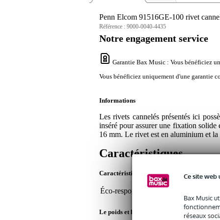
Penn Elcom 91516GE-100 rivet cannel
Référence :
9000-0040-4435
Notre engagement service
Garantie Bax Music
: Vous bénéficiez un
Vous bénéficiez uniquement d'une garantie con
Informations
Les rivets cannelés présentés ici possè
inséré pour assurer une fixation solide
16 mm. Le rivet est en aluminium et la t
Caractéristiques
Caractéristiques du produit
Ce site web 
Éco-responsabilité du produit
non
Bax Music ut
fonctionneme
Le poids et les dimensions sont indiqués ave
réseaux socia