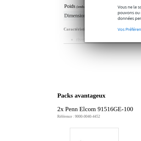
Poids
33
Vous ne le s
(emballage inclus)
pouvons ou n
Dimensions
15,
(emballage inclus)
données per
Vos Préfére
Caractéristiques
rivet cannelé Penn Elcom
quantité : 100 pièces
diamètre : 5 mm
longueur : 16 mm
rivet en aluminium
tige en acier
Packs avantageux
2x Penn Elcom 91516GE-100
Référence : 9000-0040-4452