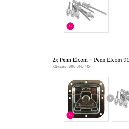
2x
2x Penn Elcom + Penn Elcom 9
Référence : 9000-0040-4454
+
2x