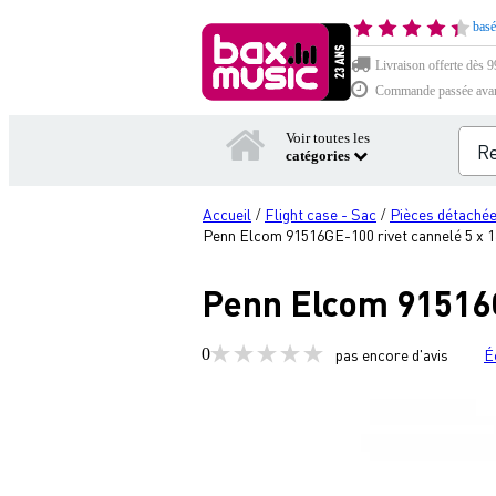
basé
Livraison offerte dès 99
Commande passée avant 
Voir toutes les
catégories
Accueil
Flight case - Sac
Pièces détachée
/
/
Penn Elcom 91516GE-100 rivet cannelé 5 x 1
Penn Elcom 91516G
0
pas encore d'avis
É