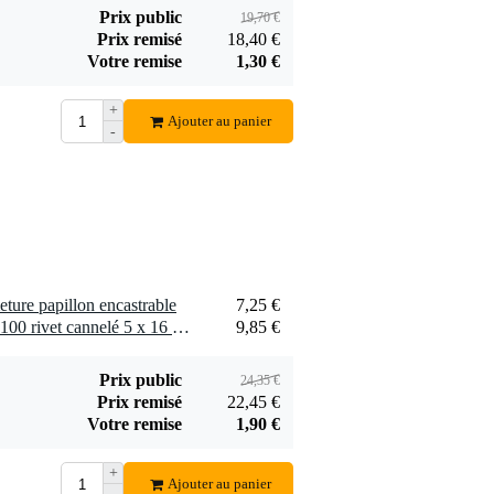
7,15 €
3 €
encastrable
Prix public
19,70 €
médium, 8,5 mm,
Ajouter
Ajouter
Prix remisé
18,40 €
noire
Votre remise
1,30 €
+
Ajouter au panier
-
Penn Elcom petite
Penn Elcom
fermeture papillon
NX0400 colle
7,25 €
56 €
encastrable
époxy
Ajouter
Ajouter
eture papillon encastrable
7,25 €
1 x Penn Elcom 91516GE-100 rivet cannelé 5 x 16 mm (100 pcs)
9,85 €
Prix public
24,35 €
Prix remisé
22,45 €
Votre remise
1,90 €
+
Ajouter au panier