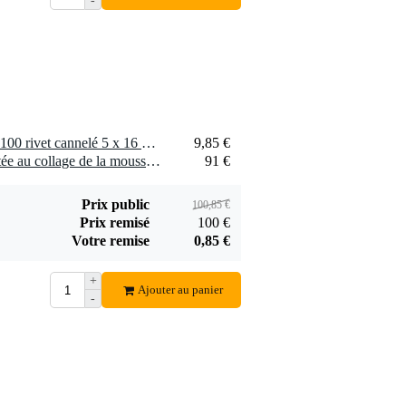
-
1 x Penn Elcom 91516GE-100 rivet cannelé 5 x 16 mm (100 pcs)
9,85 €
1 x Penn Elcom colle adaptée au collage de la mousse sur bois 6L
91 €
Prix public
100,85 €
Prix remisé
100 €
Votre remise
0,85 €
+
Ajouter au panier
-