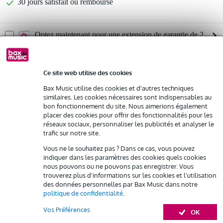
30 jours satisfait ou remboursé
Optez maintenant pour une extension de garantie de 2
ans et profitez de plus d'avantages exclusifs !
53,45 € (frais uniques)
Ce site web utilise des cookies
%
Louez ce produit
Bax Music utilise des cookies et d'autres techniques
similaires. Les cookies nécessaires sont indispensables au
bon fonctionnement du site. Nous aimerions également
Informations
Louez ce produit à partir de 76 € par mois
placer des cookies pour offrir des fonctionnalités pour les
réseaux sociaux, personnaliser les publicités et analyser le
Location de plusieurs produits à la fois : min. 300 € et max.
Tascam BD-MP4K
trafic sur notre site.
2 500 €
gratuite
lecteur Blu-Ray 4k UHD professionnel
Livraison à domicile
Vous ne le souhaitez pas ? Dans ce cas, vous pouvez
Résiliation possible du contrat après 4 mois
montable en rack 19"
indiquer dans les paramètres des cookies quels cookies
Possibilité d'acheter votre/vos produit(s) à un tarif réduit
nous pouvons ou ne pouvons pas enregistrer. Vous
Afficher toutes les caractéristiques du produit
Remplacement rapide par Bax Music en cas de défectuosité
trouverez plus d'informations sur les cookies et l'utilisation
des données personnelles par Bax Music dans notre
politique de confidentialité
.
Accessoires (20)
Louez ce produit
Vos Préférences
OK