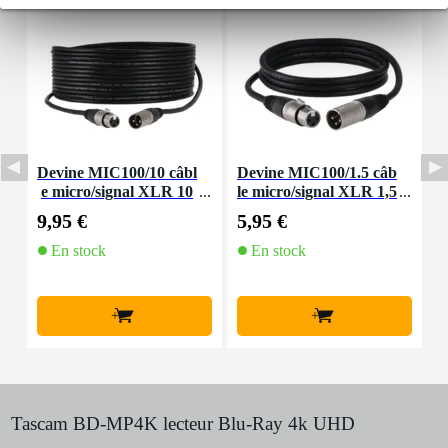
Devine MIC100/10 câbl
Devine MIC100/1.5 câb
D
e micro/signal XLR 10
le micro/signal XLR 1,5
m
m
mètre
9,95 €
5,95 €
8
En stock
En stock
+
+
Tascam BD-MP4K lecteur Blu-Ray 4k UHD