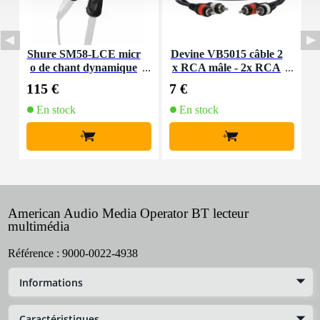
Shure SM58-LCE micr
Devine VB5015 câble 2
D
o de chant dynamique
x RCA mâle - 2x RCA
mâle - 1,5 m
115 €
7 €
5
En stock
En stock
+
+
American Audio Media Operator BT lecteur
multimédia
Référence :
9000-0022-4938
Informations
Caractéristiques