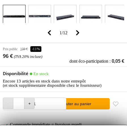
1
/
12
Prix public
108 €
-11%
96 €
(TVA 20% incluse)
0,05 €
dont éco-participation :
Disponibilité
En stock
Encore 13 articles en stock dans notre entrepôt
(et stock supplémentaire disponible chez le fournisseur)
Ajouter au panier
Commande immédiate = livraison mardi