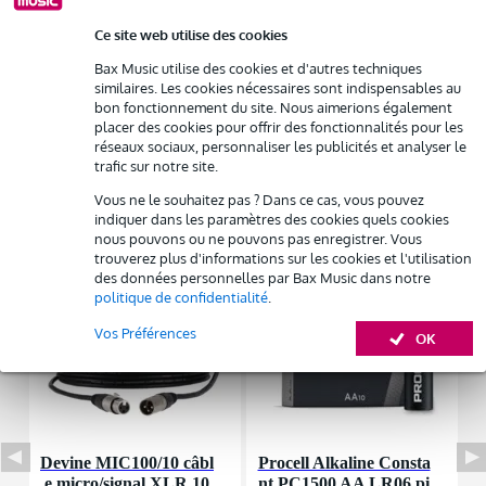
Résiliation possible du contrat après 4 mois
AN/NA : 24 bits
Possibilité d'acheter votre/vos produit(s) à un tarif réduit
Ce site web utilise des cookies
Afficher toutes les caractéristiques du produit
Remplacement rapide par Bax Music en cas de défectuosité
Bax Music utilise des cookies et d'autres techniques
Autres variantes (4)
similaires. Les cookies nécessaires sont indispensables au
bon fonctionnement du site. Nous aimerions également
Louez ce produit
placer des cookies pour offrir des fonctionnalités pour les
réseaux sociaux, personnaliser les publicités et analyser le
trafic sur notre site.
Vous ne le souhaitez pas ? Dans ce cas, vous pouvez
indiquer dans les paramètres des cookies quels cookies
Accessoires (8)
nous pouvons ou ne pouvons pas enregistrer. Vous
trouverez plus d'informations sur les cookies et l'utilisation
des données personnelles par Bax Music dans notre
politique de confidentialité
.
Vos Préférences
OK
Devine MIC100/10 câbl
Procell Alkaline Consta
P
e micro/signal XLR 10
nt PC1500 AA LR06 pi