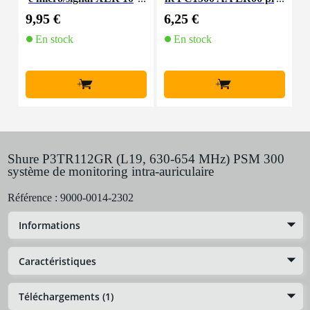
m
les (lot de 10)
9,95 €
6,25 €
8
En stock
En stock
+
+
Shure P3TR112GR (L19, 630-654 MHz) PSM 300
système de monitoring intra-auriculaire
Référence :
9000-0014-2302
Informations
Caractéristiques
Téléchargements (1)