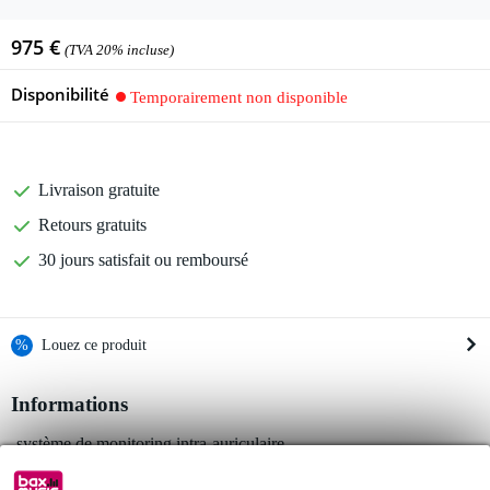
975 €
(TVA 20% incluse)
Disponibilité
Temporairement non disponible
Livraison gratuite
Retours gratuits
30 jours satisfait ou remboursé
%
Louez ce produit
Informations
Louez ce produit à partir de 70 € par mois
Location de plusieurs produits à la fois : min. 300 € et max.
système de monitoring intra-auriculaire
2 500 €
gratuite
fréquence : 630 - 654 MHz
Livraison à domicile