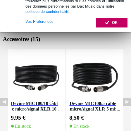
trouverez plus d'informations sur les cookies et l'utilisation
des données personnelles par Bax Music dans notre
politique de confidentialité
.
Vos Préférences
OK
Accessoires (15)
Devine MIC100/10 câbl
Devine MIC100/5 câble
I
e micro/signal XLR 10
micro/signal XLR 5 mè
m
tres
9,95 €
8,50 €
7
En stock
En stock