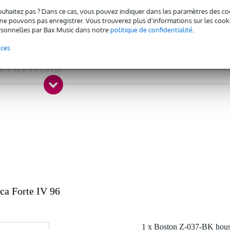
ouhaitez pas ? Dans ce cas, vous pouvez indiquer dans les paramètres des co
touches de piano + 96 basses
e pouvons pas enregistrer. Vous trouverez plus d'informations sur les cookies
sonnelles par Bax Music dans notre
politique de confidentialité
.
c l'emballage inclus
nces
 kg
0 x 52,0 x 21,0 cm
ses/37 touches
partitions
a Forte IV 96