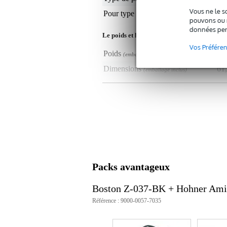
Vous ne le s
Pour type d'accordéon
37 
pouvons ou n
données per
Le poids et les dimensions sont indiqués ave
Vos Préfére
Poids
1,3
(emballage inclus)
Dimensions
61,
(emballage inclus)
Caractéristiques
sac à dos pour accordéon
conçu pour : accordéon à 96 bas
compartiment de rangement pour 
couleur : noir
Packs avantageux
Boston Z-037-BK + Hohner Amic
Référence : 9000-0057-7035