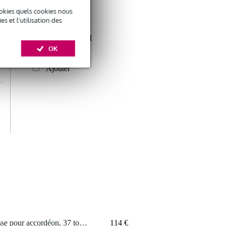
okies quels cookies nous
 et l'utilisation des
Hohner Bravo III
96 Silent Key
OK
2 079 €
accordéon blanc
Ajouter
1 x Boston Z-037-BK housse pour accordéon, 37 touches/96 basses
114 €