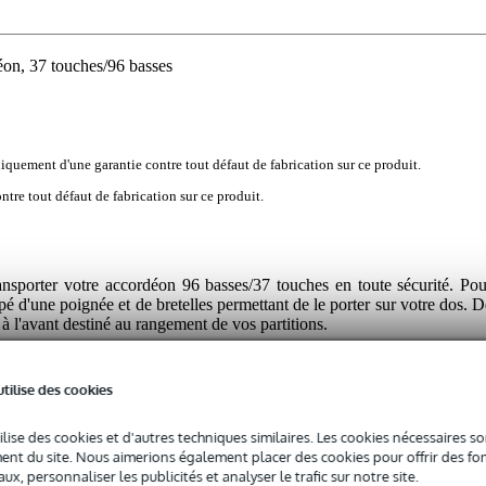
on, 37 touches/96 basses
iquement d'une garantie contre tout défaut de fabrication sur ce produit.
tre tout défaut de fabrication sur ce produit.
ansporter votre accordéon 96 basses/37 touches en toute sécurité. Pou
pé d'une poignée et de bretelles permettant de le porter sur votre dos. D
à l'avant destiné au rangement de vos partitions.
utilise des cookies
ilise des cookies et d'autres techniques similaires. Les cookies nécessaires 
 spécifié
nt du site. Nous aimerions également placer des cookies pour offrir des fon
ux, personnaliser les publicités et analyser le trafic sur notre site.