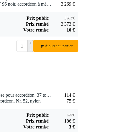
1 x Hohner Amica Forte IV 96 noir, accordéon à mécanisme silencieux
3 269 €
Prix public
3 383 €
Prix remisé
3 373 €
Votre remise
10 €
+
Ajouter au panier
-
1 x Boston Z-037-BK housse pour accordéon, 37 touches/96 basses
114 €
ordéon, Nr. 52, nylon
75 €
Prix public
189 €
Prix remisé
186 €
Votre remise
3 €