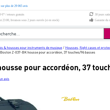
 sur plus de 29 065 avis
 €* / retours gratuits
30 jours sati
23:00, livraison sous 2 jours ouvrés (si en stock)
Garantie du m
tuis & housses pour instruments de musique
Housses, flight cases et prote
/
Boston Z-037-BK housse pour accordéon, 37 touches/96 basses
ousse pour accordéon, 37 touc
un avis