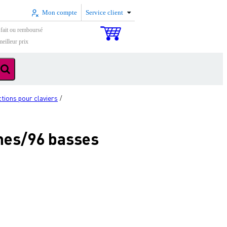
Mon compte
Service client
sfait ou remboursé
eilleur prix
ctions pour claviers
/
hes/96 basses