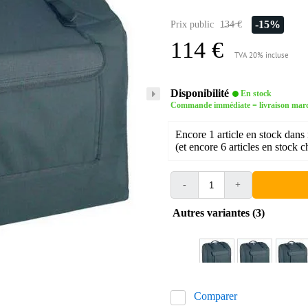
-15%
Prix public
134 €
114 €
TVA 20% incluse
Disponibilité
En stock
Commande immédiate = livraison mard
Encore 1 article en stock dans 
(et encore 6 articles en stock c
-
+
Autres variantes (3)
Comparer