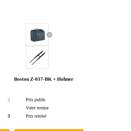
+
Boston Z-037-BK + Hohner
3 383 €
Prix public
189 €
10 €
Votre remise
3 €
3 373 €
Prix remisé
186 €