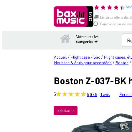
basé
Livraison offerte dès 99
Commande passée avant 
Voir toutes les
catégories
Accueil
Flight case - Sac
Flight cases, é
/
/
Housses & étuis pour accordéon
Boston
/
/
Boston Z-037-BK h
5
5,0 / 5
1
avis
Écrire 
POPULAIRE