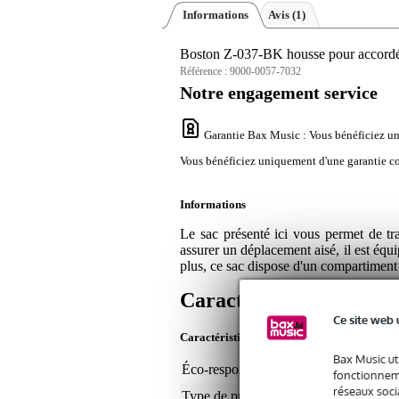
Informations
Avis
(1)
Boston Z-037-BK housse pour accordé
Référence :
9000-0057-7032
Notre engagement service
Garantie Bax Music
: Vous bénéficiez un
Vous bénéficiez uniquement d'une garantie con
Informations
Le sac présenté ici vous permet de tr
assurer un déplacement aisé, il est équi
plus, ce sac dispose d'un compartiment 
Caractéristiques
Ce site web 
Caractéristiques du produit
Bax Music ut
Éco-responsabilité du produit
non
fonctionneme
réseaux socia
Type de protection
sac