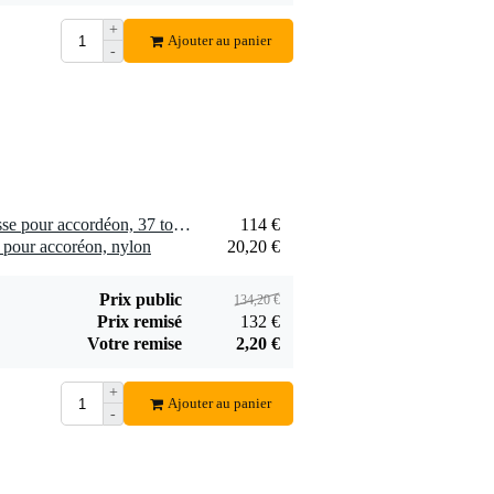
+
Ajouter au panier
-
1 x Boston Z-037-BK housse pour accordéon, 37 touches/96 basses
114 €
e pour accoréon, nylon
20,20 €
Prix public
134,20 €
Prix remisé
132 €
Votre remise
2,20 €
+
Ajouter au panier
-