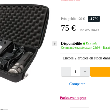
-17%
Prix public
90 €
75 €
TVA 20% incluse
Disponibilité
En stock
Commande passée avant 23:00 = livrai
Encore 2 articles en stock dans
-
+
Comparer
Packs avantageux