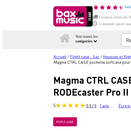
basé
Livraison offerte dès 99
Commande passée avant 
Voir toutes les
catégories
Accueil
Flight case - Sac
Housses et flig
/
/
Magma CTRL CASE pochette softcase pour 
Magma CTRL CASE p
RODEcaster Pro II
5
5,0 / 5
1
avis
Écrire 
POPULAIRE