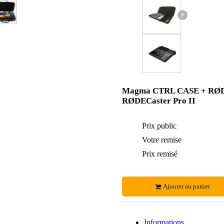
+
Magma CTRL CASE + RØ
RØDECaster Pro II
Prix public
Votre remise
Prix remisé
Ajouter au panier
Informations