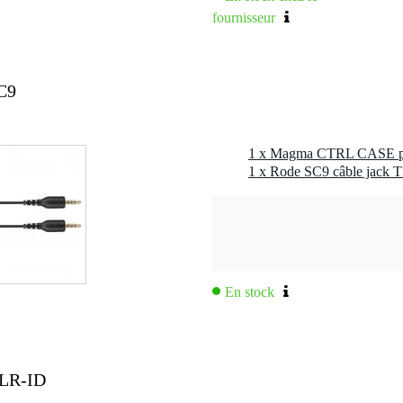
fournisseur
C9
1 x Rode SC9 câble jack 
En stock
LR-ID