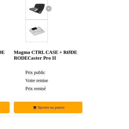
+
DE
Magma CTRL CASE + RØDE
RODECaster Pro II
597 €
Prix public
630 €
3 €
Votre remise
3 €
594 €
Prix remisé
627 €
Ajouter au panier