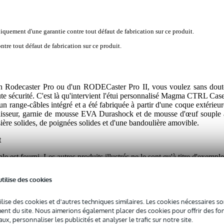
iquement d'une garantie contre tout défaut de fabrication sur ce produit.
tre tout défaut de fabrication sur ce produit.
d'un Rodecaster Pro ou d'un RODECaster Pro II, vous voulez sans dout
oute sécurité. C'est là qu'intervient l'étui personnalisé Magma CTRL Case
un range-câbles intégré et a été fabriquée à partir d'une coque extérieur
aisseur, garnie de mousse EVA Durashock et de mousse d'œuf souple 
issière solides, de poignées solides et d'une bandoulière amovible.
t
le est fourni. Les autres produits illustrés ne le sont qu'à titre d'exemple
utilise des cookies
ilise des cookies et d'autres techniques similaires. Les cookies nécessaires 
nt du site. Nous aimerions également placer des cookies pour offrir des fon
ux, personnaliser les publicités et analyser le trafic sur notre site.