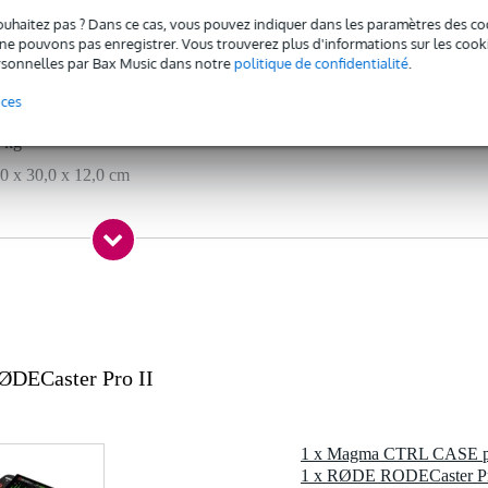
 spécifié
ouhaitez pas ? Dans ce cas, vous pouvez indiquer dans les paramètres des co
e pouvons pas enregistrer. Vous trouverez plus d'informations sur les cookies
sonnelles par Bax Music dans notre
politique de confidentialité
.
nces
c l'emballage inclus
 kg
0 x 30,0 x 12,0 cm
o et RODECaster Pro II
Durashock de 6 mm d'épaisseur
s boutons et les faders
les
ECaster Pro II
saver
27 x 11 cm
0 x 12 cm
1 x RØDE RODECaster Pr