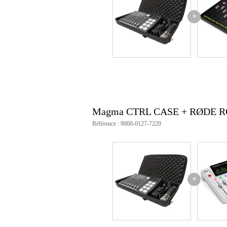
+
Magma CTRL CASE + RØDE ROD
Référence : 9000-0127-7220
+