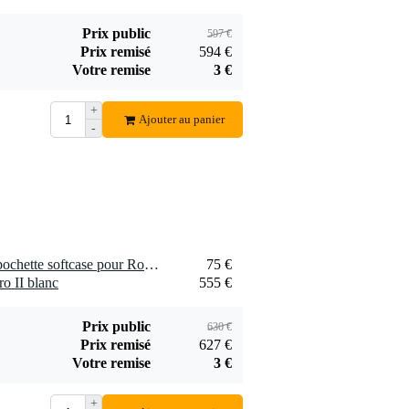
Prix public
597 €
Prix remisé
594 €
Votre remise
3 €
Beyerdynamic DT
Beyerdynamic DT
770 Pro 80 ohms
770 Pro 250 Ohm
+
149 €
149 €
Ajouter au panier
casque de studio
-
Ajouter
Ajouter
1 x Magma CTRL CASE pochette softcase pour Rodecaster Pro et RODEcaster Pro II
75 €
 II blanc
555 €
Prix public
630 €
Prix remisé
627 €
Votre remise
3 €
+