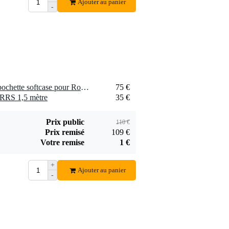
Ajouter au panier
-
1 x Magma CTRL CASE pochette softcase pour Rodecaster Pro et RODEcaster Pro II
75 €
TRRS 1,5 mètre
35 €
Prix public
110 €
Prix remisé
109 €
Votre remise
1 €
+
Ajouter au panier
-