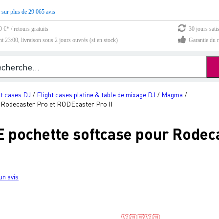
 sur plus de 29 065 avis
 €* / retours gratuits
30 jours sati
23:00, livraison sous 2 jours ouvrés (si en stock)
Garantie du m
ht cases DJ
Flight cases platine & table de mixage DJ
Magma
/
/
/
Rodecaster Pro et RODEcaster Pro II
ochette softcase pour Rodeca
un avis