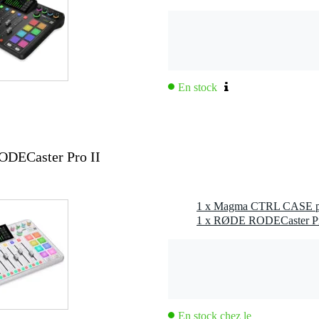
En stock
ECaster Pro II
1 x RØDE RODECaster Pro
En stock chez le