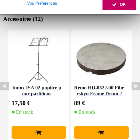
Vos Préférences
OK
Accessoires (12)
Innox ISA 02 pupitre p
Remo HD-8522-00 Fibe
T
our partitions
rskyn Frame Drum 2
d
2"
17,50 €
89 €
3
En stock
En stock
+
+