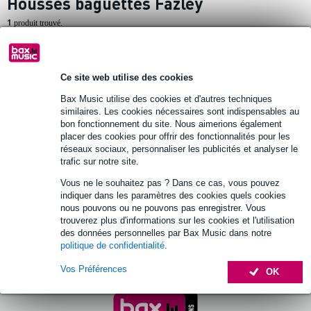
Housses baguettes Fazley
1
produit trouvé.
Top 10
Ce site web utilise des cookies
11 avis
Bax Music utilise des cookies et d'autres techniques
-80%
similaires. Les cookies nécessaires sont indispensables au
bon fonctionnement du site. Nous aimerions également
Fazley DSB-45 housse pour baguettes
placer des cookies pour offrir des fonctionnalités pour les
réseaux sociaux, personnaliser les publicités et analyser le
3,56 €
trafic sur notre site.
Prix public
17,50 €
-10% AVEC
Vous ne le souhaitez pas ? Dans ce cas, vous pouvez
CODE EXTRA10
En stock
indiquer dans les paramètres des cookies quels cookies
nous pouvons ou ne pouvons pas enregistrer. Vous
Ajouter au panier
trouverez plus d'informations sur les cookies et l'utilisation
des données personnelles par Bax Music dans notre
politique de confidentialité
.
Vos Préférences
OK