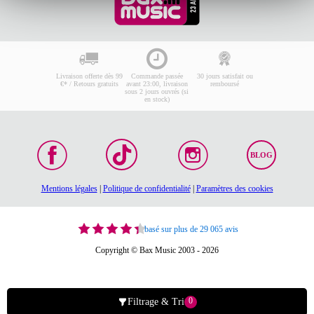
Livraison offerte dès 99
Commande passée
30 jours satisfait ou
€* / Retours gratuits
avant 23:00, livraison
remboursé
sous 2 jours ouvrés (si
en stock)
BLOG
Mentions légales
|
Politique de confidentialité
|
Paramètres des cookies
basé sur plus de 29 065 avis
Copyright © Bax Music 2003 - 2026
0
Filtrage & Tri