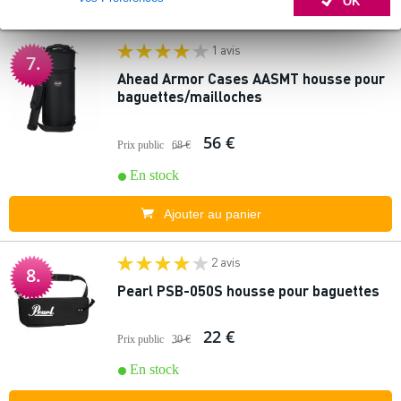
OK
Ajouter au panier
1 avis
7.
Ahead Armor Cases AASMT housse pour
baguettes/mailloches
56 €
Prix public
68 €
En stock
Ajouter au panier
2 avis
8.
Pearl PSB-050S housse pour baguettes
22 €
Prix public
30 €
En stock