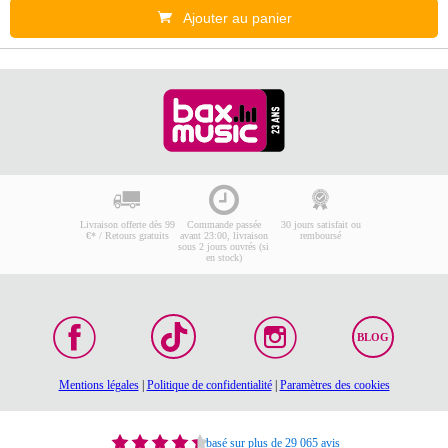
Ajouter au panier
Livraison offerte dès 99
Commande passée
30 jours satisfait ou
€* / Retours gratuits
avant 23:00, livraison
remboursé
sous 2 jours ouvrés (si
en stock)
BLOG
Mentions légales
|
Politique de confidentialité
|
Paramètres des cookies
basé sur plus de 29 065 avis