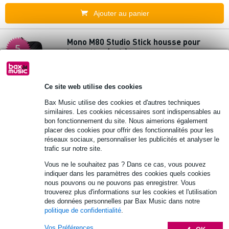
Ajouter au panier
Mono M80 Studio Stick housse pour
5.
baguettes (noir)
107 €
Prix public
157 €
Ce site web utilise des cookies
En stock
Bax Music utilise des cookies et d'autres techniques
similaires. Les cookies nécessaires sont indispensables au
Ajouter au panier
bon fonctionnement du site. Nous aimerions également
placer des cookies pour offrir des fonctionnalités pour les
réseaux sociaux, personnaliser les publicités et analyser le
7 avis
trafic sur notre site.
6.
Stagg DS04 housse pour baguettes - noir
Vous ne le souhaitez pas ? Dans ce cas, vous pouvez
indiquer dans les paramètres des cookies quels cookies
nous pouvons ou ne pouvons pas enregistrer. Vous
6,65 €
Prix public
15,80 €
trouverez plus d'informations sur les cookies et l'utilisation
des données personnelles par Bax Music dans notre
En stock
politique de confidentialité
.
Vos Préférences