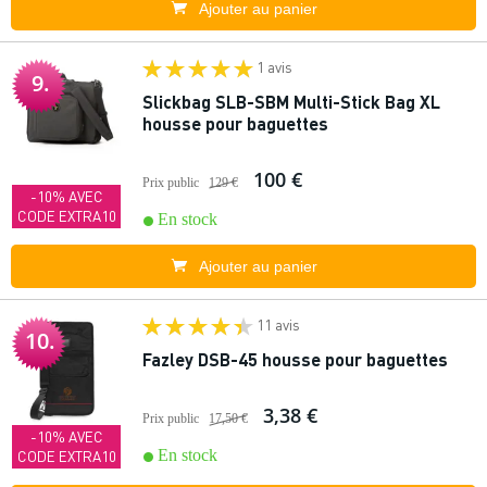
Ajouter au panier
1 avis
9.
Slickbag SLB-SBM Multi-Stick Bag XL
housse pour baguettes
100 €
Prix public
129 €
-10% AVEC
CODE EXTRA10
En stock
Ajouter au panier
11 avis
10.
Fazley DSB-45 housse pour baguettes
3,38 €
Prix public
17,50 €
-10% AVEC
En stock
CODE EXTRA10