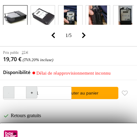
1
/
5
Prix public
27 €
19,70 €
(TVA 20% incluse)
Disponibilité
Délai de réapprovisionnement inconnu
Ajouter au panier
Retours gratuits
30 jours satisfait ou remboursé