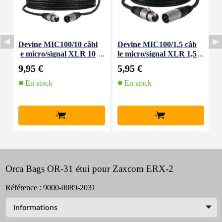
Devine MIC100/10 câbl
Devine MIC100/1.5 câb
D
e micro/signal XLR 10
le micro/signal XLR 1,5
m
m
mètre
9,95 €
5,95 €
8
En stock
En stock
+
+
Orca Bags OR-31 étui pour Zaxcom ERX-2
Référence :
9000-0089-2031
Informations