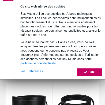
Ce site web utilise des cookies
Informations
Bax Music utilise des cookies et d'autres techniques
Sac Orca OR-31
similaires. Les cookies nécessaires sont indispensables au
étui pour récepteur Zaxcom ERX-2
bon fonctionnement du site. Nous aimerions également
placer des cookies pour offrir des fonctionnalités pour les
avec clip pour fixation à la ceinture
réseaux sociaux, personnaliser les publicités et analyser le
trafic sur notre site.
Afficher toutes les caractéristiques du produit
Vous ne le souhaitez pas ? Dans ce cas, vous pouvez
Autres variantes (4)
indiquer dans les paramètres des cookies quels cookies
nous pouvons ou ne pouvons pas enregistrer. Vous
trouverez plus d'informations sur les cookies et l'utilisation
des données personnelles par Bax Music dans notre
politique de confidentialité
.
Vos Préférences
OK
Accessoires (15)