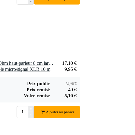
-
Devine SPE25/R
SPE25/R câble
1,75 €
haut-parleur 2x 2,5
mm2 (par mètre)
Ajouter
2 x Visaton SL 87 XA - 4 Ohm haut-parleur 8 cm large bande étanche
17,10 €
le micro/signal XLR 10 m
9,95 €
t
Prix public
54,10 €
Prix remisé
49 €
Votre remise
5,10 €
+
Ajouter au panier
-