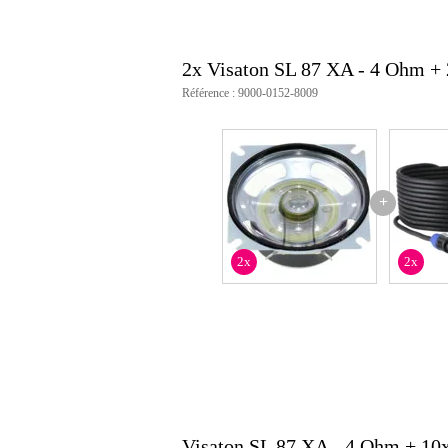
2x Visaton SL 87 XA - 4 Ohm +
Référence : 9000-0152-8009
+
2x
2x
Visaton SL 87 XA - 4 Ohm + 10