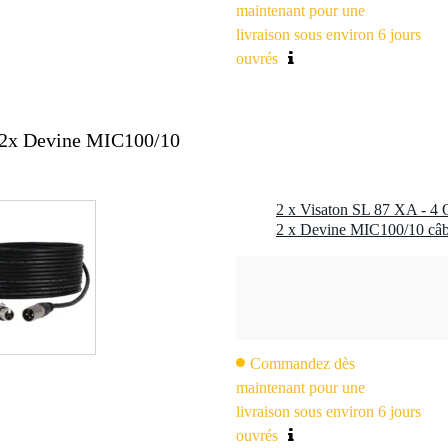
maintenant pour une
UV
livraison sous environ 6 jours
ntempéries
 nominale) : 20 W
ouvrés
s
0 Hz
94 dB (1 W/1 m)
 2x Devine MIC100/10
2° à 4 000 Hz
50 Hz
ant : 3 mm
 20 mm
2 x Devine MIC100/10 câb
 : 80 mm
 2,8 x 0,5 mm (-)
ce avant en cas d'encastrement dans un boîtier étanche ; un collage peu
 de profondeur, 16 heures)
 °C
r de contrôle pour appareils électroniques
Commandez dès
 sonorisation extérieurs
maintenant pour une
'alarme
livraison sous environ 6 jours
ouvrés