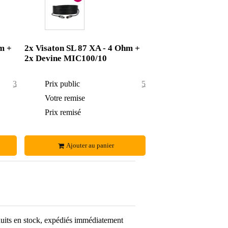
m +
2x Visaton SL 87 XA - 4 Ohm +
2x Devine MIC100/10
39,70 €
Prix public
54,10 €
2,70 €
Votre remise
5,10 €
37 €
Prix remisé
49 €
Ajouter au panier
uits en stock, expédiés immédiatement