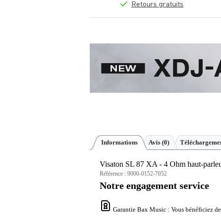
Retours gratuits
Informations
Avis
(0)
Téléchargemen
Visaton SL 87 XA - 4 Ohm haut-parleu
Référence :
9000-0152-7052
Notre engagement service
Garantie Bax Music
: Vous bénéficiez de