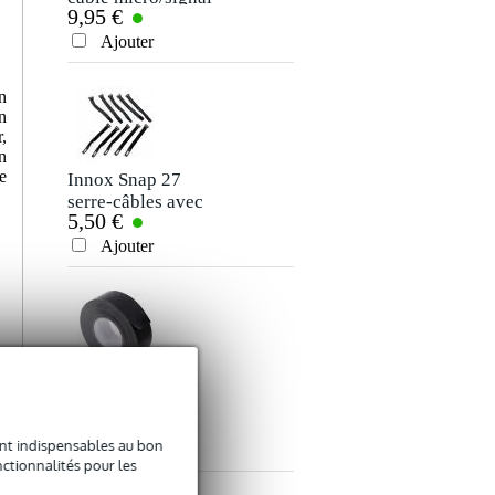
9,95 €
7,50 €
XLR 10 m
jack stéréo 3,5 mm
Votre avis
(5 m)
Ajouter
Ajouter
Votre expérience
n
n
,
n
e
Innox Snap 27
serre-câbles avec
5,50 €
bande autocollante
Ajouter
Envoyer
Innox ETA GAF-
01-BK gaffer 50
9,50 €
mm x 50 m noir
sont indispensables au bon
Ajouter
ctionnalités pour les