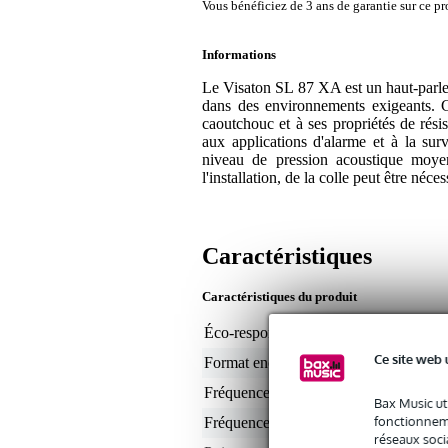
Vous bénéficiez de 3 ans de garantie sur ce pr
Informations
Le Visaton SL 87 XA est un haut-parle
dans des environnements exigeants. G
caoutchouc et à ses propriétés de rési
aux applications d'alarme et à la sur
niveau de pression acoustique moyen
l'installation, de la colle peut être néce
Caractéristiques
Caractéristiques du produit
Éco-responsabilité du produit
non
Ce site web 
Format enceinte (pouces)
3,3
Fréquences min.
25
Bax Music ut
fonctionneme
Fréquences max.
5 -
réseaux socia