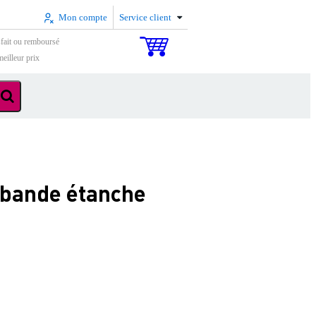
Mon compte
Service client
sfait ou remboursé
eilleur prix
 bande étanche