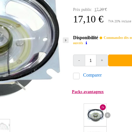
Prix public
17,20 €
17,10 €
TVA 20% incluse
Disponibilité
Commandez dès mai
ouvrés
-
+
Comparer
Packs avantageux
2x
+