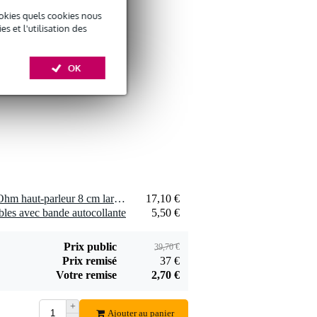
okies quels cookies nous
 et l'utilisation des
Devine SPE25/10
OK
câble d'enceinte 2x
29 €
2,5mm 10 mètres
Ajouter
Devine JACS/10
2 x Visaton SL 87 XA - 4 Ohm haut-parleur 8 cm large bande étanche
17,10 €
câble de signal
bles avec bande autocollante
5,50 €
9,95 €
jack-jack TRS 6,35
mm stéréo 10
Ajouter
Prix public
mètres
39,70 €
Prix remisé
37 €
Votre remise
2,70 €
+
Ajouter au panier