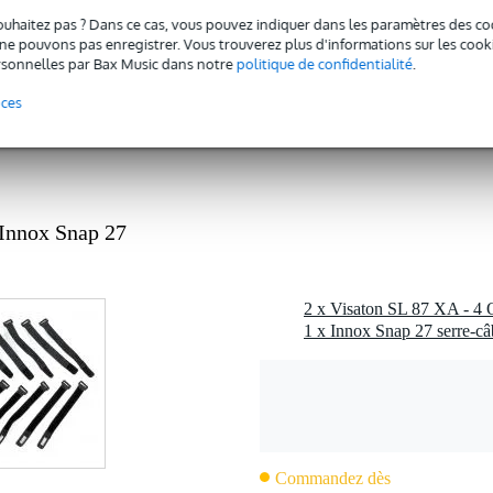
 49 watts
ouhaitez pas ? Dans ce cas, vous pouvez indiquer dans les paramètres des co
 dB
e pouvons pas enregistrer. Vous trouverez plus d'informations sur les cookies
sonnelles par Bax Music dans notre
politique de confidentialité
.
ohms
nces
1 kg
 - 39 mm
rite
c l'emballage inclus
Innox Snap 27
0 gr
 x 8,0 x 3,7 cm
1 x Innox Snap 27 serre-câ
ge bande étanche Visaton SL 87 XA - 4 ohms
(n° d'enregistrement DEEE) : DE 79837685
gamme complète)
ique transparent
Commandez dès
héité en caoutchouc