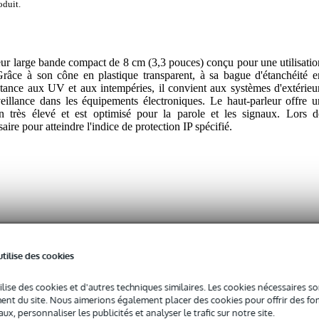
oduit.
ur large bande compact de 8 cm (3,3 pouces) conçu pour une utilisatio
râce à son cône en plastique transparent, à sa bague d'étanchéité e
stance aux UV et aux intempéries, il convient aux systèmes d'extérieur
veillance dans les équipements électroniques. Le haut-parleur offre u
 très élevé et est optimisé pour la parole et les signaux. Lors d
ssaire pour atteindre l'indice de protection IP spécifié.
 spécifié
utilise des cookies
0 - 400 Hz
ilise des cookies et d'autres techniques similaires. Les cookies nécessaires 
nt du site. Nous aimerions également placer des cookies pour offrir des fon
 9,9 kHz
ux, personnaliser les publicités et analyser le trafic sur notre site.