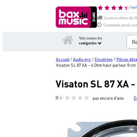
basé
Livraison offerte dès 99
Commande passée avant 
Voir toutes les
catégories
Accueil
Audio pro
Enceintes
Pièces dét
/
/
/
Visaton SL 87 XA - 4 Ohm haut-parleur 8 cm
Visaton SL 87 XA 
0
pas encore d'avis
É