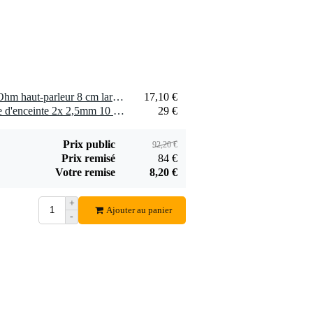
2 x Visaton SL 87 XA - 4 Ohm haut-parleur 8 cm large bande étanche
17,10 €
2 x Devine SPE25/10 câble d'enceinte 2x 2,5mm 10 mètres
29 €
Prix public
92,20 €
Prix remisé
84 €
Votre remise
8,20 €
+
Ajouter au panier
-