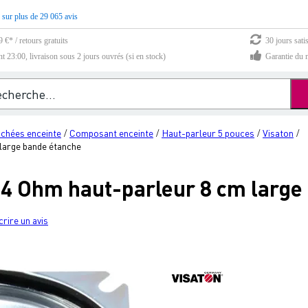
 sur plus de 29 065 avis
 €* / retours gratuits
30 jours sati
23:00, livraison sous 2 jours ouvrés (si en stock)
Garantie du m
achées enceinte
Composant enceinte
Haut-parleur 5 pouces
Visaton
/
/
/
/
 large bande étanche
- 4 Ohm haut-parleur 8 cm large
crire un avis