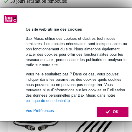
30 jours satisfait ou remboursé
Informations
Ce site web utilise des cookies
Quantité : 1
Bax Music utilise des cookies et d'autres techniques
Contenu de la boîte : haut-parleur large bande (unité de haut-
similaires. Les cookies nécessaires sont indispensables au
parleur)
bon fonctionnement du site. Nous aimerions également
format : 6,5 cm (2,5 pouces)
placer des cookies pour offrir des fonctionnalités pour les
réseaux sociaux, personnaliser les publicités et analyser le
Afficher toutes les caractéristiques du produit
trafic sur notre site.
Vous ne le souhaitez pas ? Dans ce cas, vous pouvez
Accessoires (7)
indiquer dans les paramètres des cookies quels cookies
nous pouvons ou ne pouvons pas enregistrer. Vous
trouverez plus d'informations sur les cookies et l'utilisation
des données personnelles par Bax Music dans notre
politique de confidentialité
.
Vos Préférences
OK