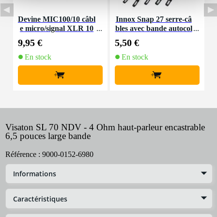
Devine MIC100/10 câbl
Innox Snap 27 serre-câ
e micro/signal XLR 10
bles avec bande autocol
K
m
lante
9,95 €
5,50 €
9
En stock
En stock
+
+
Visaton SL 70 NDV - 4 Ohm haut-parleur encastrable
6,5 pouces large bande
Référence :
9000-0152-6980
Informations
Caractéristiques