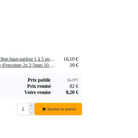
2 x Visaton SC 4.9 FL - 8 Ohm haut-parleur 1 à 5 pouces
16,10 €
2 x Devine SPE25/10 câble d'enceinte 2x 2,5mm 10 mètres
29 €
Prix public
90,20 €
Prix remisé
82 €
Votre remise
8,20 €
+
Ajouter au panier
-