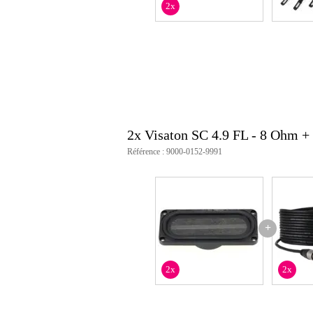
2x
réponse en fréquence : 120 - 2
fs : 220 Hz
sensibilité : 83 dB (1 W/1 m)
poids de l'unité : 54 g
aimant : néodyme
matériau : membrane en bois, pan
impédance nominale : 8 Ω
puissance efficace : 4 W
longueur de la bobine vocale : 
2x Visaton SC 4.9 FL - 8 Ohm 
Référence : 9000-0152-9991
+
2x
2x