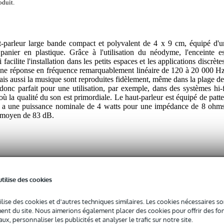
oduit.
arleur large bande compact et polyvalent de 4 x 9 cm, équipé d'u
anier en plastique. Grâce à l'utilisation du néodyme, l'enceinte es
acilite l'installation dans les petits espaces et les applications discrète
e une réponse en fréquence remarquablement linéaire de 120 à 20 000 Hz
ais aussi la musique sont reproduites fidèlement, même dans la plage de
onc parfait pour une utilisation, par exemple, dans des systèmes hi-f
où la qualité du son est primordiale. Le haut-parleur est équipé de patte
t a une puissance nominale de 4 watts pour une impédance de 8 ohms
e moyen de 83 dB.
utilise des cookies
 spécifié
ilise des cookies et d'autres techniques similaires. Les cookies nécessaires 
ale
nt du site. Nous aimerions également placer des cookies pour offrir des fon
ux, personnaliser les publicités et analyser le trafic sur notre site.
0 - 149 Hz