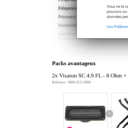
Vous ne le s
Fréquences max.
20
pouvons ou n
données per
Puissance RMS en watts
0 -
Sensibilité
83
Vos Préfére
Impédance nominale
8 
Poids par enceinte
< 
Profondeur de montage
10
Type d'aimant
ne
Packs avantageux
Le poids et les dimensions sont indiqués ave
2x Visaton SC 4.9 FL - 8 Ohm +
Poids
90 
Référence : 9000-0152-9990
(emballage inclus)
Dimensions
11,
(emballage inclus)
Caractéristiques
dimensions : 4 x 9 cm
+
connexions : pattes à souder
dimensions de la découpe : 36 
diamètre de la bobine mobile : 