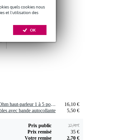
okies quels cookies nous
 et l'utilisation des
Devine SPE25/10
OK
câble d'enceinte 2x
29 €
2,5mm 10 mètres
Ajouter
Devine JACS/10
câble de signal
9,95 €
jack-jack TRS 6,35
mm stéréo 10
Ajouter
2 x Visaton SC 4.9 FL - 8 Ohm haut-parleur 1 à 5 pouces
16,10 €
mètres
bles avec bande autocollante
5,50 €
Prix public
37,70 €
Prix remisé
35 €
Votre remise
2,70 €