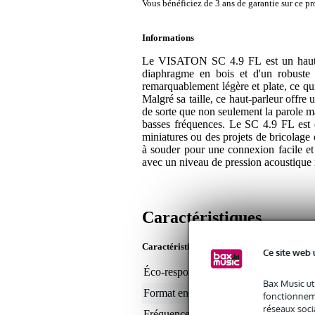
Vous bénéficiez de 3 ans de garantie sur ce pr
Informations
Le VISATON SC 4.9 FL est un haut-p
diaphragme en bois et d'un robuste p
remarquablement légère et plate, ce qui f
Malgré sa taille, ce haut-parleur offr
de sorte que non seulement la parole m
basses fréquences. Le SC 4.9 FL est d
miniatures ou des projets de bricolage 
à souder pour une connexion facile e
avec un niveau de pression acoustiqu
Caractéristiques
Caractéristiques du produit
Ce site web 
Éco-responsabilité du produit
non
Bax Music ut
Format enceinte (pouces)
ov
fonctionneme
réseaux socia
Fréquences min.
10