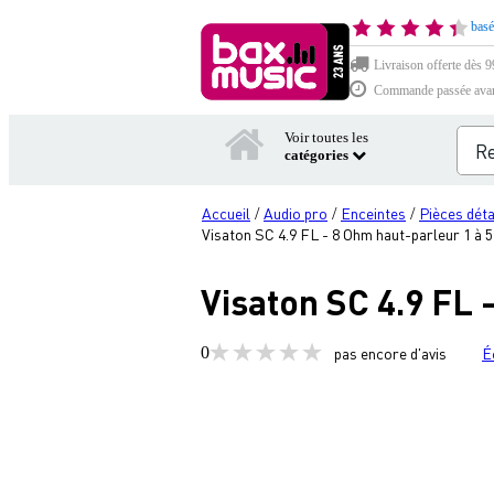
basé
Livraison offerte dès 99
Commande passée avant 
Voir toutes les
catégories
Accueil
Audio pro
Enceintes
Pièces dét
/
/
/
Visaton SC 4.9 FL - 8 Ohm haut-parleur 1 à 
Visaton SC 4.9 FL 
0
pas encore d'avis
É