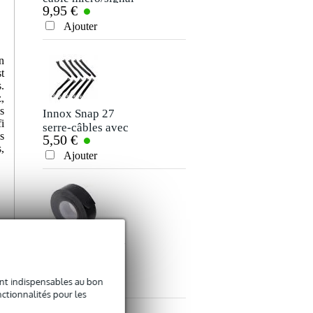
9,95 €
7,50 €
XLR 10 m
jack stéréo 3,5 mm
Votre avis
(5 m)
Ajouter
Ajouter
Votre expérience
n
t
s.
,
s
Innox Snap 27
i
serre-câbles avec
s
5,50 €
bande autocollante
,
Ajouter
Envoyer
Innox ETA GAF-
01-BK gaffer 50
9,50 €
mm x 50 m noir
sont indispensables au bon
Ajouter
ctionnalités pour les