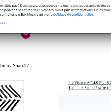
ouhaitez pas ? Dans ce cas, vous pouvez indiquer dans les paramètres des co
 - 20,9 kHz
e pouvons pas enregistrer. Vous trouverez plus d'informations sur les cookies
sonnelles par Bax Music dans notre
politique de confidentialité
.
 49 watts
 dB
nces
ohms
1 kg
 - 19 mm
ódyme
c l'emballage inclus
 Innox Snap 27
gr
0 x 11,0 x 6,0 cm
1 x Innox Snap 27 serre-câ
x 86 mm
25,5 mm