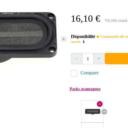
16,10 €
TVA 20% incluse
Disponibilité
Commandez dès mai
ouvrés
-
+
Comparer
Packs avantageux
2x
+