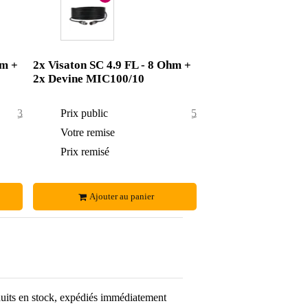
hm +
2x Visaton SC 4.9 FL - 8 Ohm +
2x Devine MIC100/10
37,70 €
Prix public
52,10 €
2,70 €
Votre remise
5,10 €
35 €
Prix remisé
47 €
Ajouter au panier
uits en stock, expédiés immédiatement