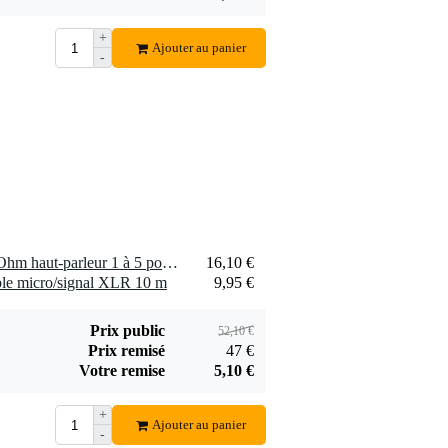
Devine SPE25/R
SPE25/R câble
+
1,75 €
haut-parleur 2x 2,5
Ajouter au panier
-
mm2 (par mètre)
Ajouter
2 x Visaton SC 4.9 FL - 8 Ohm haut-parleur 1 à 5 pouces
16,10 €
le micro/signal XLR 10 m
9,95 €
Prix public
52,10 €
Prix remisé
47 €
Votre remise
5,10 €
+
Ajouter au panier
-