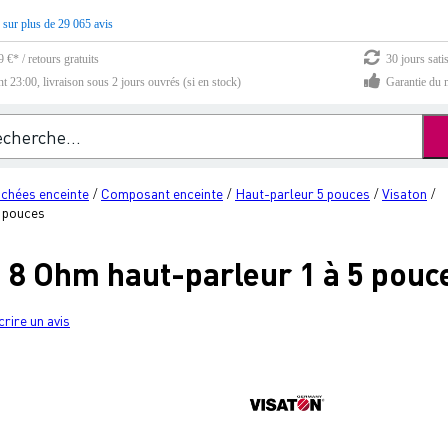
 sur plus de 29 065 avis
 €* / retours gratuits
30 jours sati
23:00, livraison sous 2 jours ouvrés (si en stock)
Garantie du m
achées enceinte
Composant enceinte
Haut-parleur 5 pouces
Visaton
/
/
/
/
5 pouces
- 8 Ohm haut-parleur 1 à 5 pouc
crire un avis