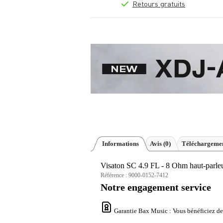
Retours gratuits
Informations
Avis
(0)
Téléchargemen
Visaton SC 4.9 FL - 8 Ohm haut-parleu
Référence :
9000-0152-7412
Notre engagement service
Garantie Bax Music
: Vous bénéficiez de