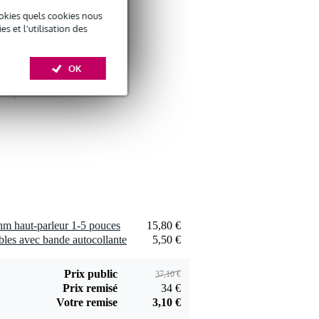
okies quels cookies nous
 et l'utilisation des
Devine SPE25/10
OK
câble d'enceinte 2x
29 €
2,5mm 10 mètres
Ajouter
Devine JACS/10
câble de signal
9,95 €
jack-jack TRS 6,35
hm haut-parleur 1-5 pouces
15,80 €
mm stéréo 10
Ajouter
bles avec bande autocollante
5,50 €
mètres
Prix public
37,10 €
Prix remisé
34 €
Votre remise
3,10 €