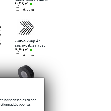
9,95 €
7,50 €
XLR 10 m
jack stéréo 3,5 mm
Votre avis
(5 m)
Ajouter
Ajouter
Votre expérience
a
e
s
s
e
Innox Snap 27
s
serre-câbles avec
a
5,50 €
bande autocollante
Ajouter
Envoyer
Innox ETA GAF-
01-BK gaffer 50
9,50 €
mm x 50 m noir
sont indispensables au bon
Ajouter
ctionnalités pour les