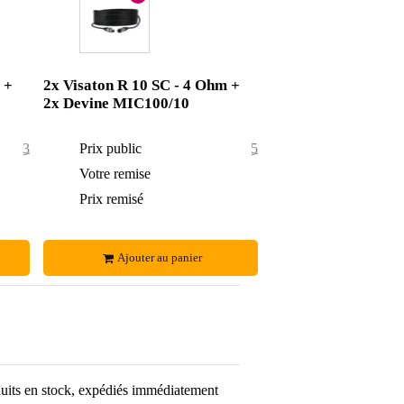
 +
2x Visaton R 10 SC - 4 Ohm +
2x Devine MIC100/10
37,10 €
Prix public
51,50 €
3,10 €
Votre remise
4,50 €
34 €
Prix remisé
47 €
Ajouter au panier
uits en stock, expédiés immédiatement