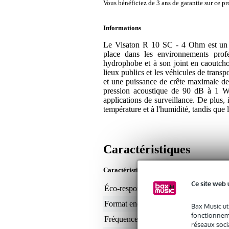
Vous bénéficiez de 3 ans de garantie sur ce pr
Informations
Le Visaton R 10 SC - 4 Ohm est un h
place dans les environnements profe
hydrophobe et à son joint en caoutcho
lieux publics et les véhicules de trans
et une puissance de crête maximale d
pression acoustique de 90 dB à 1 W/1
applications de surveillance. De plus, 
température et à l'humidité, tandis que
Caractéristiques
Caractéristiques du produit
Ce site web 
Éco-responsabilité du produit
non
Format enceinte (pouces)
4
Bax Music ut
fonctionneme
Fréquences min.
10
réseaux socia