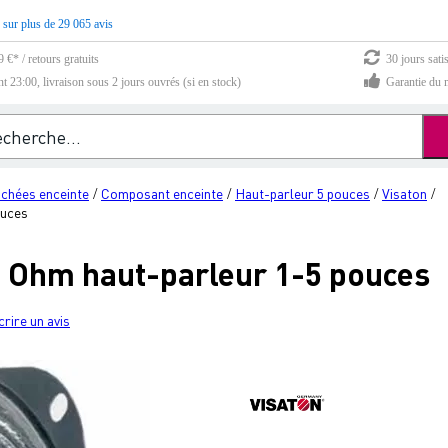
 sur plus de 29 065 avis
 €* / retours gratuits
30 jours sati
23:00, livraison sous 2 jours ouvrés (si en stock)
Garantie du m
achées enceinte
Composant enceinte
Haut-parleur 5 pouces
Visaton
/
/
/
/
ouces
 4 Ohm haut-parleur 1-5 pouces
crire un avis