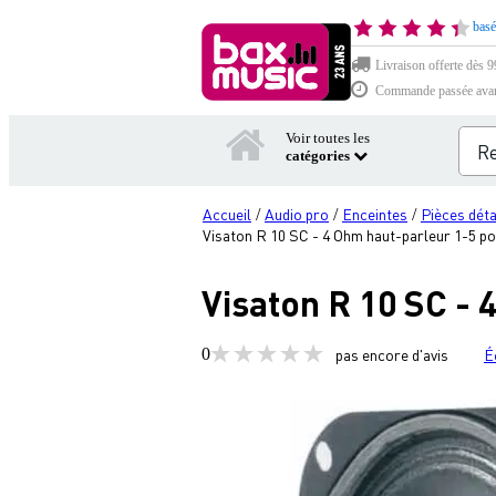
basé
Livraison offerte dès 99
Commande passée avant 
Voir toutes les
catégories
Accueil
Audio pro
Enceintes
Pièces dét
/
/
/
Visaton R 10 SC - 4 Ohm haut-parleur 1-5 p
Visaton R 10 SC -
0
pas encore d'avis
É