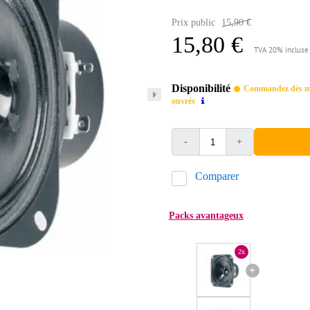
Prix public
15,90 €
15,80 €
TVA 20% incluse
Disponibilité
Commandez dès mai
ouvrés
-
+
Comparer
Packs avantageux
2x
+