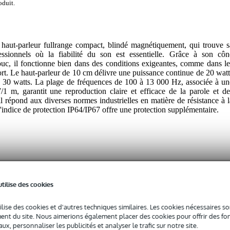
oduit.
aut-parleur fullrange compact, blindé magnétiquement, qui trouve s
ssionnels où la fiabilité du son est essentielle. Grâce à son côn
uc, il fonctionne bien dans des conditions exigeantes, comme dans le
port. Le haut-parleur de 10 cm délivre une puissance continue de 20 watt
e 30 watts. La plage de fréquences de 100 à 13 000 Hz, associée à un
 m, garantit une reproduction claire et efficace de la parole et de
il répond aux diverses normes industrielles en matière de résistance à l
 l'indice de protection IP64/IP67 offre une protection supplémentaire.
utilise des cookies
 spécifié
ilise des cookies et d'autres techniques similaires. Les cookies nécessaires 
nt du site. Nous aimerions également placer des cookies pour offrir des fon
0 - 149 Hz
ux, personnaliser les publicités et analyser le trafic sur notre site.