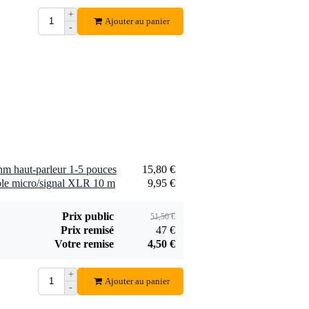
Devine SPE25/R
+
SPE25/R câble
Ajouter au panier
-
1,75 €
haut-parleur 2x 2,5
mm2 (par mètre)
Ajouter
hm haut-parleur 1-5 pouces
15,80 €
le micro/signal XLR 10 m
9,95 €
Prix public
51,50 €
Prix remisé
47 €
Votre remise
4,50 €
+
Ajouter au panier
-