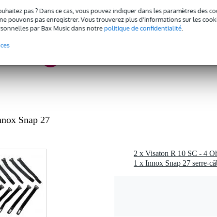
 - 13,9 kHz
ouhaitez pas ? Dans ce cas, vous pouvez indiquer dans les paramètres des co
e pouvons pas enregistrer. Vous trouverez plus d'informations sur les cookies
 49 watts
sonnelles par Bax Music dans notre
politique de confidentialité
.
 dB
nces
ohms
1 kg
 -99 mm
 spécifié
c l'emballage inclus
nnox Snap 27
0 gr
0 x 15,0 x 8,0 cm
2 x Visaton R 10 SC - 4 O
1 x Innox Snap 27 serre-câ
uces