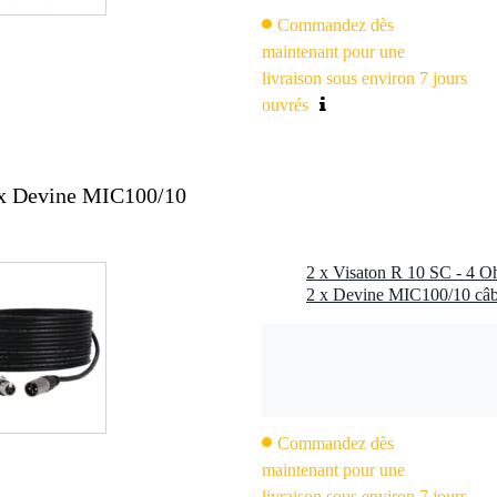
3000 Hz
Commandez dès
maintenant pour une
0 Hz
livraison sous environ 7 jours
ouvrés
15 mm
bobine vocale : 4 mm
2x Devine MIC100/10
3,6 Ohm
2 x Visaton R 10 SC - 4 O
2 x Devine MIC100/10 câb
,8 x 0,5 mm (-)
P67
: 70 °C
Commandez dès
maintenant pour une
livraison sous environ 7 jours