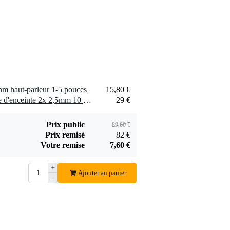
hm haut-parleur 1-5 pouces
15,80 €
2 x Devine SPE25/10 câble d'enceinte 2x 2,5mm 10 mètres
29 €
Prix public
89,60 €
Prix remisé
82 €
Votre remise
7,60 €
+
Ajouter au panier
-