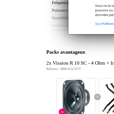
Fréquences max.
13
Vous ne le s
pouvons ou n
Puissance RMS en watts
0 -
données per
Sensibilité
90
Vos Préfére
Impédance nominale
4 
Poids par enceinte
< 
Profondeur de montage
90
Type d'aimant
non
Packs avantageux
Le poids et les dimensions sont indiqués ave
2x Visaton R 10 SC - 4 Ohm + I
Poids
40
Référence : 9000-0152-9737
(emballage inclus)
Dimensions
15,
(emballage inclus)
Caractéristiques
type de haut-parleur : fullrange
+
Diamètre du haut-parleur : 4 po
Puissance efficace : 20 W
puissance de crête : 30 W
2x
Impédance nominale : 4 ohms