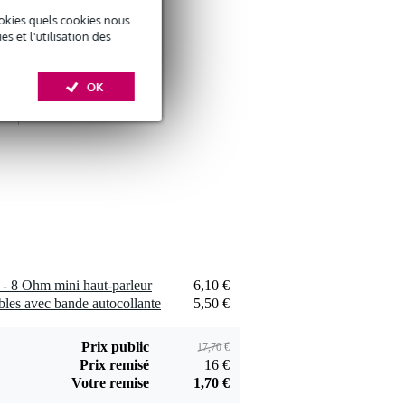
okies quels cookies nous
 et l'utilisation des
Devine SPE25/10
OK
câble d'enceinte 2x
29 €
2,5mm 10 mètres
Ajouter
Devine JACS/10
câble de signal
9,95 €
jack-jack TRS 6,35
- 8 Ohm mini haut-parleur
6,10 €
mm stéréo 10
Ajouter
bles avec bande autocollante
5,50 €
mètres
Prix public
17,70 €
Prix remisé
16 €
Votre remise
1,70 €