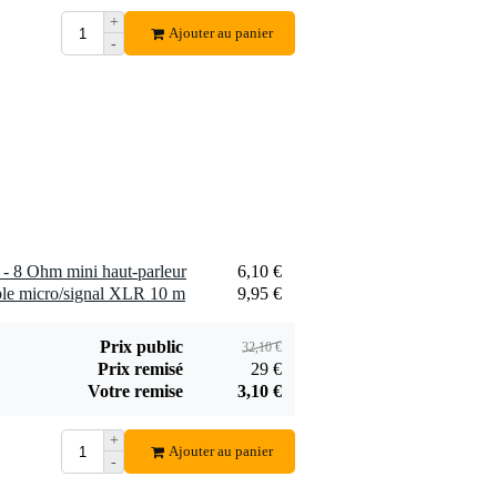
Devine SPE25/R
+
SPE25/R câble
Ajouter au panier
-
1,75 €
haut-parleur 2x 2,5
mm2 (par mètre)
Ajouter
- 8 Ohm mini haut-parleur
6,10 €
le micro/signal XLR 10 m
9,95 €
Prix public
32,10 €
Prix remisé
29 €
Votre remise
3,10 €
+
Ajouter au panier
-