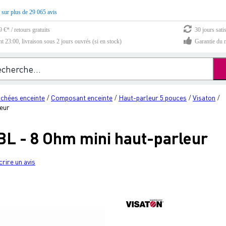
 sur plus de 29 065 avis
 €* / retours gratuits
30 jours sati
23:00, livraison sous 2 jours ouvrés (si en stock)
Garantie du m
achées enceinte
Composant enceinte
Haut-parleur 5 pouces
Visaton
/
/
/
/
leur
BL - 8 Ohm mini haut-parleur
crire un avis