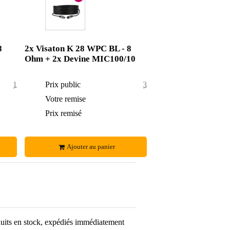
8
2x Visaton K 28 WPC BL - 8
Ohm + 2x Devine MIC100/10
17,70 €
Prix public
32,10 €
1,70 €
Votre remise
3,10 €
16 €
Prix remisé
29 €
Ajouter au panier
uits en stock, expédiés immédiatement