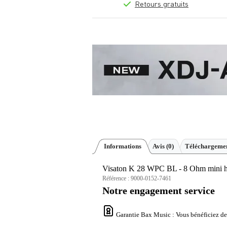
Retours gratuits
Informations
Avis
(0)
Téléchargemen
Visaton K 28 WPC BL - 8 Ohm mini ha
Référence :
9000-0152-7461
Notre engagement service
Garantie Bax Music
: Vous bénéficiez de