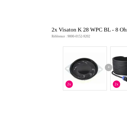
2x Visaton K 28 WPC BL - 8 O
Référence : 9000-0152-9202
+
2x
2x