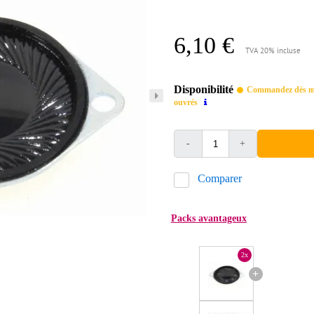
6,10 €
TVA 20% incluse
Disponibilité
Commandez dès mai
ouvrés
-
+
Comparer
Packs avantageux
2x
+