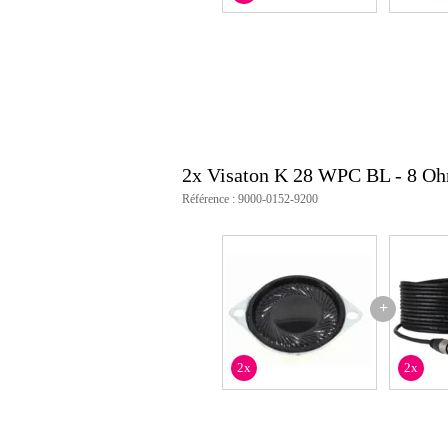
fréquence de résonance : 700 H
diamètre de la bobine mobile : 
poids net : 7 g
Connexions : soudures
Indice de protection IP : IP65
Température de fonctionnement :
diaphragme : plastique (Mylar)
diamètre : 2,8 cm (1,1 pouce)
2x Visaton K 28 WPC BL - 8 O
Référence : 9000-0152-9200
+
2x
2x