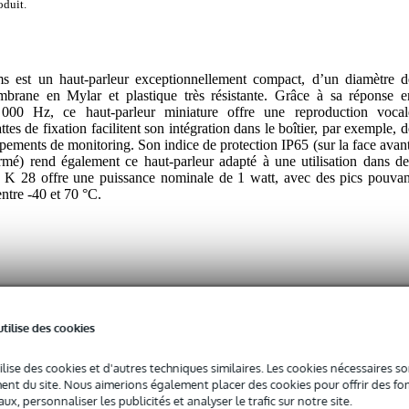
oduit.
st un haut-parleur exceptionnellement compact, d’un diamètre d
rane en Mylar et plastique très résistante. Grâce à sa réponse e
000 Hz, ce haut-parleur miniature offre une reproduction vocal
tes de fixation facilitent son intégration dans le boîtier, par exemple, d
ipements de monitoring. Son indice de protection IP65 (sur la face avant
ermé) rend également ce haut-parleur adapté à une utilisation dans de
 K 28 offre une puissance nominale de 1 watt, avec des pics pouvan
entre -40 et 70 °C.
utilise des cookies
 spécifié
ilise des cookies et d'autres techniques similaires. Les cookies nécessaires 
nt du site. Nous aimerions également placer des cookies pour offrir des fon
0 - 400 Hz
ux, personnaliser les publicités et analyser le trafic sur notre site.