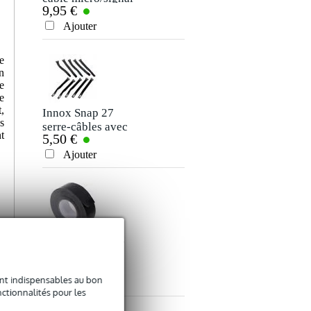
9,95 €
7,50 €
XLR 10 m
jack stéréo 3,5 mm
Votre avis
(5 m)
Ajouter
Ajouter
Votre expérience
e
n
e
e
,
Innox Snap 27
s
serre-câbles avec
t
5,50 €
bande autocollante
Ajouter
Envoyer
Innox ETA GAF-
01-BK gaffer 50
9,50 €
mm x 50 m noir
sont indispensables au bon
Ajouter
ctionnalités pour les