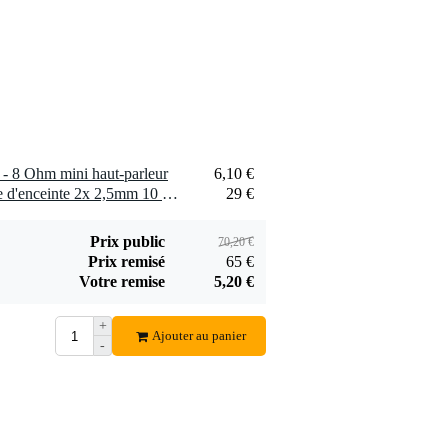
- 8 Ohm mini haut-parleur
6,10 €
2 x Devine SPE25/10 câble d'enceinte 2x 2,5mm 10 mètres
29 €
Prix public
70,20 €
Prix remisé
65 €
Votre remise
5,20 €
+
Ajouter au panier
-