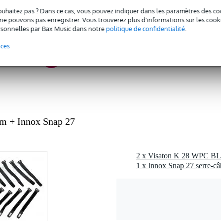
 - 20,9 kHz
ouhaitez pas ? Dans ce cas, vous pouvez indiquer dans les paramètres des co
e pouvons pas enregistrer. Vous trouverez plus d'informations sur les cookies
 49 watts
sonnelles par Bax Music dans notre
politique de confidentialité
.
 dB
nces
ohms
1 kg
 spécifié
 spécifié
c l'emballage inclus
m + Innox Snap 27
r
0 x 5,0 x 2,0 cm
2 x Visaton K 28 WPC BL 
1 x Innox Snap 27 serre-câ
0 000 Hz