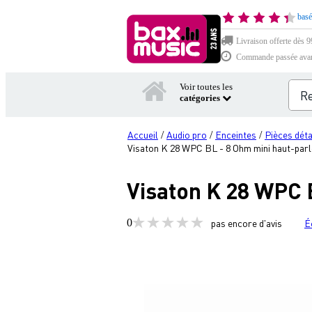
basé
Livraison offerte dès 99
Commande passée avant 
Voir toutes les
catégories
Accueil
Audio pro
Enceintes
Pièces dét
/
/
/
Visaton K 28 WPC BL - 8 Ohm mini haut-par
Visaton K 28 WPC 
0
pas encore d'avis
É