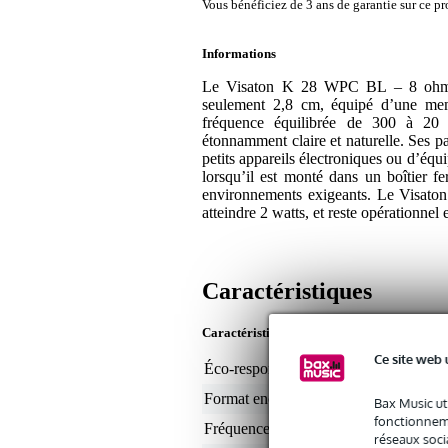
Vous bénéficiez de 3 ans de garantie sur ce pr
Informations
Le Visaton K 28 WPC BL – 8 ohms e
seulement 2,8 cm, équipé d’une memb
fréquence équilibrée de 300 à 20 
étonnamment claire et naturelle. Ses pat
petits appareils électroniques ou d’équ
lorsqu’il est monté dans un boîtier f
environnements exigeants. Le Visaton
atteindre 2 watts, et reste opérationnel 
Caractéristiques
Caractéristiques du produit
Ce site web 
Éco-responsabilité du produit
non
Format enceinte (pouces)
1
Bax Music ut
fonctionneme
Fréquences min.
25
réseaux socia