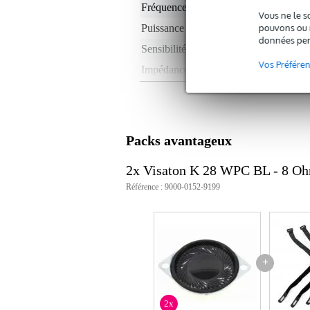
Fréquences max.
20
Vous ne le s
pouvons ou n
Puissance RMS en watts
0 -
données per
Sensibilité
79
Vos Préfére
Impédance nominale
8 
Poids par enceinte
< 
Profondeur de montage
non
Type d'aimant
non
Packs avantageux
Le poids et les dimensions sont indiqués ave
2x Visaton K 28 WPC BL - 8 Oh
Poids
7 g
Référence : 9000-0152-9199
(emballage inclus)
Dimensions
10,
(emballage inclus)
Caractéristiques
puissance RMS : 1 W
+
puissance maximale : 2 W
impédance nominale : 8 ohms
réponse en fréquence : 300 – 2
2x
sensibilité : 76 dB (1 W/1 m)