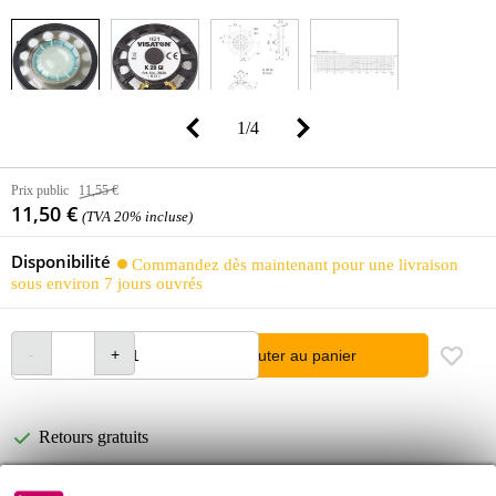
1
/
4
Prix public
11,55 €
11,50 €
(TVA 20% incluse)
Disponibilité
Commandez dès maintenant pour une livraison
sous environ 7 jours ouvrés
Ajouter au panier
Retours gratuits
30 jours satisfait ou remboursé