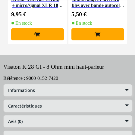
e micro/signal XLR 10
bles avec bande autocol
K
m
lante
9,95 €
5,50 €
9
En stock
En stock
+
+
Visaton K 28 GI - 8 Ohm mini haut-parleur
Référence :
9000-0152-7420
Informations
Caractéristiques
Avis (0)