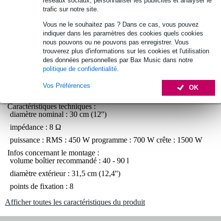
réseaux sociaux, personnaliser les publicités et analyser le
trafic sur notre site.
Vous ne le souhaitez pas ? Dans ce cas, vous pouvez
Optez maintenant pour une extension de garantie de 2
indiquer dans les paramètres des cookies quels cookies
ans et profitez de plus d'avantages exclusifs !
nous pouvons ou ne pouvons pas enregistrer. Vous
trouverez plus d'informations sur les cookies et l'utilisation
14,85 € (frais uniques)
des données personnelles par Bax Music dans notre
politique de confidentialité
.
Informations
Vos Préférences
OK
haut-parleur 18 Sound 12W700
Caractéristiques techniques :
diamètre nominal : 30 cm (12'')
impédance : 8 Ω
puissance : RMS : 450 W programme : 700 W crête : 1500 W
Infos concernant le montage :
volume boîtier recommandé : 40 - 90 l
diamètre extérieur : 31,5 cm (12,4'')
points de fixation : 8
Afficher toutes les caractéristiques du produit