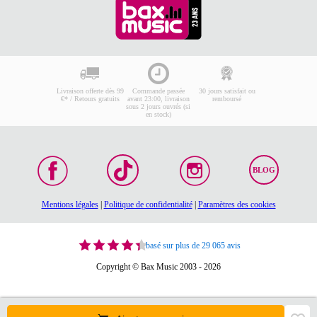
Livraison offerte dès 99
Commande passée
30 jours satisfait ou
€* / Retours gratuits
avant 23:00, livraison
remboursé
sous 2 jours ouvrés (si
en stock)
BLOG
Mentions légales
|
Politique de confidentialité
|
Paramètres des cookies
basé sur plus de 29 065 avis
Copyright © Bax Music 2003 - 2026