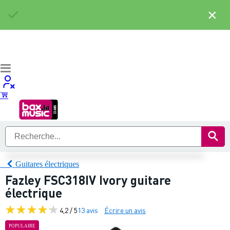
×
Guitares électriques
Fazley FSC318IV Ivory guitare
électrique
4,2 / 5
13 avis
Écrire un avis
POPULAIRE