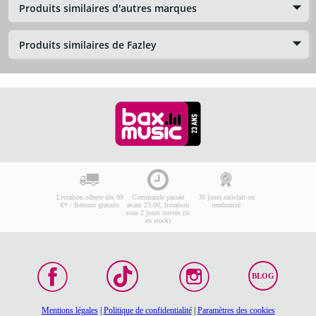
Produits similaires d'autres marques
Produits similaires de Fazley
Livraison offerte dès 99
Commande passée
30 jours satisfait ou
€* / Retours gratuits
avant 23:00, livraison
remboursé
sous 2 jours ouvrés (si
en stock)
BLOG
Mentions légales
|
Politique de confidentialité
|
Paramètres des cookies