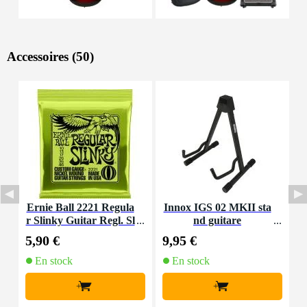
Accessoires (50)
Ernie Ball 2221 Regula
Innox IGS 02 MKII sta
I
r Slinky Guitar Regl. Sl
nd guitare
inky 010 - 046 Lime jeu
5,90 €
9,95 €
7
de cordes
En stock
En stock
+
+