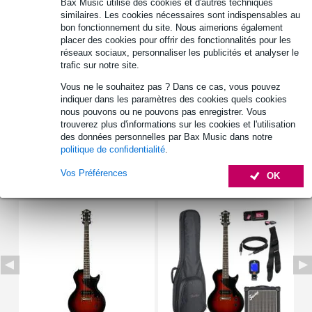
fixation : collé (set-neck)
Bax Music utilise des cookies et d'autres techniques
similaires. Les cookies nécessaires sont indispensables au
composition : acajou (mahogany)
bon fonctionnement du site. Nous aimerions également
finition : vernis brillant (gloss)
placer des cookies pour offrir des fonctionnalités pour les
réseaux sociaux, personnaliser les publicités et analyser le
Afficher toutes les caractéristiques du produit
trafic sur notre site.
Autres variantes (2)
Vous ne le souhaitez pas ? Dans ce cas, vous pouvez
indiquer dans les paramètres des cookies quels cookies
nous pouvons ou ne pouvons pas enregistrer. Vous
trouverez plus d'informations sur les cookies et l'utilisation
des données personnelles par Bax Music dans notre
politique de confidentialité
.
Vos Préférences
Autres variantes (4)
OK