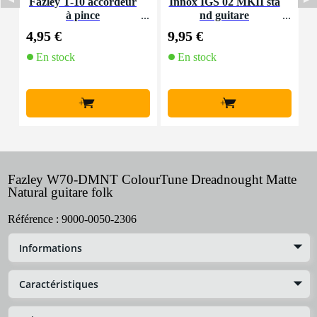
Fazley T-10 accordeur
Innox IGS 02 MKII sta
F
à pince
nd guitare
4,95 €
9,95 €
1
En stock
En stock
+
+
Fazley W70-DMNT ColourTune Dreadnought Matte
Natural guitare folk
Référence :
9000-0050-2306
Informations
Caractéristiques