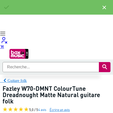
×
Guitare folk
Fazley W70-DMNT ColourTune
Dreadnought Matte Natural guitare
folk
5,0 / 5
4 avis
Écrire un avis