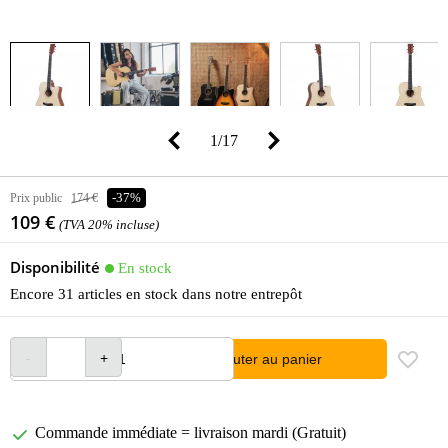
1
/
17
Prix public
174 €
-37%
109 €
(TVA 20% incluse)
Disponibilité
En stock
Encore 31 articles en stock dans notre entrepôt
Ajouter au panier
Commande immédiate = livraison mardi (Gratuit)