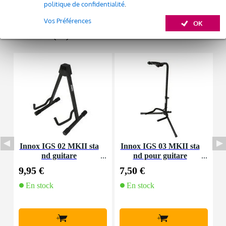
politique de confidentialité
.
Afficher toutes les caractéristiques du produit
Vos Préférences
OK
Accessoires (21)
Innox IGS 02 MKII sta
Innox IGS 03 MKII sta
F
nd guitare
nd pour guitare
9,95 €
7,50 €
6
En stock
En stock
+
+