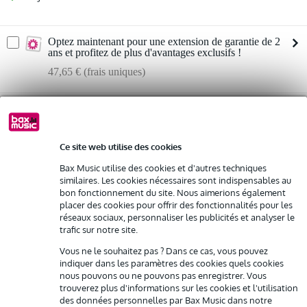
Optez maintenant pour une extension de garantie de 2
ans et profitez de plus d'avantages exclusifs !
47,65 € (frais uniques)
%
Louez ce produit
Ce site web utilise des cookies
Louez ce produit à partir de 68 € par mois
Yamaha LL16M ARE guitare électro-
Vous n'êtes pas sûr si le
acoustique folk Natural
Location de plusieurs produits à la fois : min. 300 € et max.
vous convient ?
Bax Music utilise des cookies et d'autres techniques
2 500 €
similaires. Les cookies nécessaires sont indispensables au
Démarrer la vérification
gratuite
Livraison à domicile
bon fonctionnement du site. Nous aimerions également
Résiliation possible du contrat après 4 mois
placer des cookies pour offrir des fonctionnalités pour les
Possibilité d'acheter votre/vos produit(s) à un tarif réduit
réseaux sociaux, personnaliser les publicités et analyser le
trafic sur notre site.
Remplacement rapide par Bax Music en cas de défectuosité
Informations
Vous ne le souhaitez pas ? Dans ce cas, vous pouvez
guitare folk électro-acoustique
indiquer dans les paramètres des cookies quels cookies
Louez ce produit
nous pouvons ou ne pouvons pas enregistrer. Vous
format : Original Jumbo
trouverez plus d'informations sur les cookies et l'utilisation
couleur: Natural
des données personnelles par Bax Music dans notre