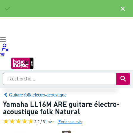
×
Guitare folk electro-acoustique
Yamaha LL16M ARE guitare électro-
acoustique folk Natural
5,0 / 5
1 avis
Écrire un avis