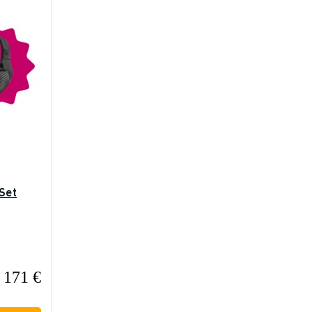
Set
171 €