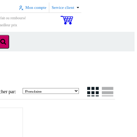
Mon compte
Service client
sfait ou remboursé
eilleur prix
cher par: