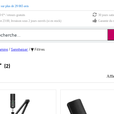
 sur plus de 29 065 avis
 €* / retours gratuits
30 jours sati
23:00, livraison sous 2 jours ouvrés (si en stock)
Garantie du m
aming
Sennheiser
Filtres
/
/
r
(2)
Affi