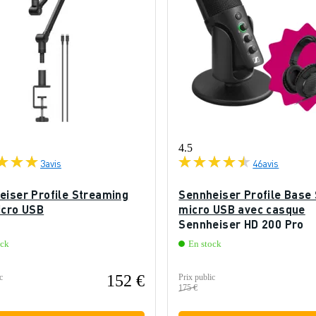
4.5
3
avis
46
avis
eiser Profile Streaming
Sennheiser Profile Base 
icro USB
micro USB avec casque
Sennheiser HD 200 Pro
ock
En stock
152 €
c
Prix public
175 €