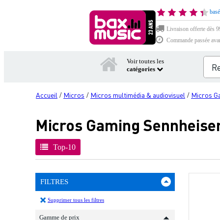
basé
Livraison offerte dès 99
Commande passée avant 
Voir toutes les
catégories
Accueil
Micros
Micros multimédia & audiovisuel
Micros G
/
/
/
Micros Gaming Sennheise
Top-10
FILTRES
Supprimer tous les filtres
Gamme de prix