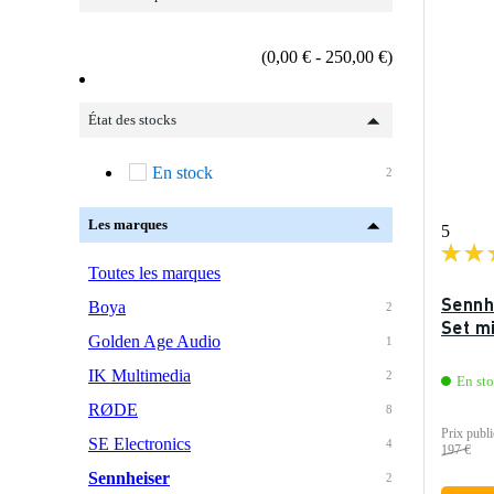
(0,00 € - 250,00 €)
État des stocks
En stock
2
Les marques
5
Toutes les marques
Sennh
Boya
2
Set m
Golden Age Audio
1
IK Multimedia
2
En st
RØDE
8
Prix publi
SE Electronics
4
197 €
Sennheiser
2