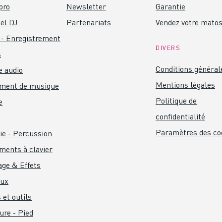
pro
Newsletter
Garantie
el DJ
Partenariats
Vendez votre mato
 - Enregistrement
DIVERS
s
Conditions général
 audio
Mentions légales
ument de musique
Politique de
e
confidentialité
Paramètres des co
ie - Percussion
ments à clavier
age & Effets
aux
 et outils
ure - Pied