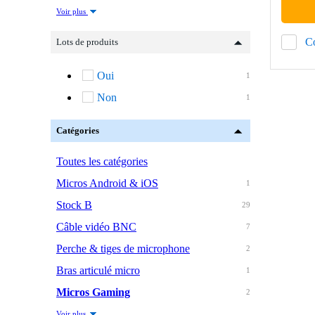
Voir plus
C
Lots de produits
Oui
1
Non
1
Catégories
Toutes les catégories
Micros Android & iOS
1
Stock B
29
Câble vidéo BNC
7
Perche & tiges de microphone
2
Bras articulé micro
1
Micros Gaming
2
Voir plus