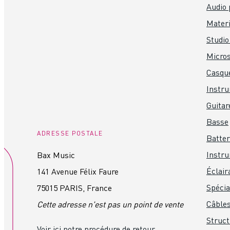
Audio 
Materi
Studio
Micro
Casque
Instr
Guitar
Basse
ADRESSE POSTALE
Batter
Instru
Bax Music
Éclair
141 Avenue Félix Faure
Spéci
75015 PARIS, France
Câbles
Cette adresse n'est pas un point de vente
Struct
Voir ici notre procédure de retour