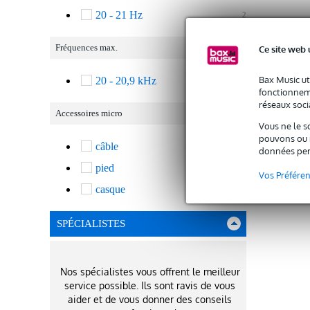
20 - 21 Hz
2
Fréquences max.
Ce site web 
Bax Music ut
20 - 20,9 kHz
2
fonctionneme
réseaux socia
Accessoires micro
Vous ne le s
pouvons ou n
câble
2
données per
pied
2
Vos Préfére
casque
1
SPÉCIALISTES
Nos spécialistes vous offrent le meilleur
service possible. Ils sont ravis de vous
aider et de vous donner des conseils