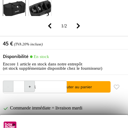
1
/
2
45 €
(TVA 20% incluse)
Disponibilité
En stock
Encore 1 article en stock dans notre entrepôt
(et stock supplémentaire disponible chez le fournisseur)
Ajouter au panier
Commande immédiate = livraison mardi
Retours gratuits
30 jours satisfait ou remboursé