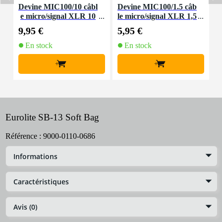
Devine MIC100/10 câbl
Devine MIC100/1.5 câb
D
e micro/signal XLR 10
le micro/signal XLR 1,5
m
m
mètre
9,95 €
5,95 €
8
En stock
En stock
+
+
Eurolite SB-13 Soft Bag
Référence :
9000-0110-0686
Informations
Caractéristiques
Avis (0)