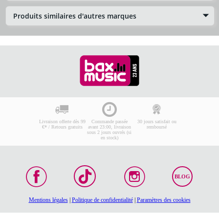
Produits similaires d'autres marques
Livraison offerte dès 99
Commande passée
30 jours satisfait ou
€* / Retours gratuits
avant 23:00, livraison
remboursé
sous 2 jours ouvrés (si
en stock)
BLOG
Mentions légales
|
Politique de confidentialité
|
Paramètres des cookies