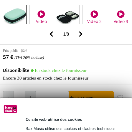
Video
Video 2
Video 3
1
/
8
Prix public
66 €
57 €
(TVA 20% incluse)
Disponibilité
En stock chez le fournisseur
Encore 30 articles en stock chez le fournisseur
Ajouter au panier
Commande avant 23:00 = dans un délai d'environ 10 jours
Ce site web utilise des cookies
ouvrables à domicile
Bax Music utilise des cookies et d'autres techniques