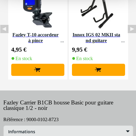
Fazley T-10 accordeur
Innox IGS 02 MKII sta
F
à pince
nd guitare
r
4,95 €
9,95 €
2
En stock
En stock
+
+
Fazley Carrier B1CB housse Basic pour guitare
classique 1/2 - noir
Référence :
9000-0102-8723
Informations