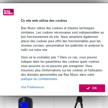
Fazley Carrier B1CB housse Basic
Vous n'êtes pas sûr si le
pour guitare classique 1/2 - noir
vous convient ?
Ce site web utilise des cookies
Démarrer la vérification
Bax Music utilise des cookies et d'autres techniques
similaires. Les cookies nécessaires sont indispensables au
bon fonctionnement du site. Nous aimerions également
Informations
placer des cookies pour offrir des fonctionnalités pour les
réseaux sociaux, personnaliser les publicités et analyser le
Fazley Carrier B1CB
trafic sur notre site.
housse pour guitare classique
Vous ne le souhaitez pas ? Dans ce cas, vous pouvez
adaptée pour les modèles de format : 1/2
indiquer dans les paramètres des cookies quels cookies
nous pouvons ou ne pouvons pas enregistrer. Vous
Afficher toutes les caractéristiques du produit
trouverez plus d'informations sur les cookies et l'utilisation
des données personnelles par Bax Music dans notre
politique de confidentialité
.
Accessoires (16)
Vos Préférences
OK