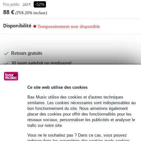
Prix public
182 €
-52%
88 €
(TVA 20% incluse)
Disponibilité
Temporairement non disponible
Retours gratuits
30 jours satisfait ou remboursé
Informations
Ce site web utilise des cookies
Gator Cases GL-TROMBONE Étui léger
Bax Music utilise des cookies et d'autres techniques
similaires. Les cookies nécessaires sont indispensables au
pour trombone
bon fonctionnement du site. Nous aimerions également
Couleur : noir
placer des cookies pour offrir des fonctionnalités pour les
réseaux sociaux, personnaliser les publicités et analyser le
Afficher toutes les caractéristiques du produit
trafic sur notre site.
Vous ne le souhaitez pas ? Dans ce cas, vous pouvez
indiquer dans les paramètres des cookies quels cookies