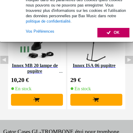
Accessoires (6)
nous pouvons ou ne pouvons pas enregistrer. Vous
trouverez plus d'informations sur les cookies et l'utilisation
des données personnelles par Bax Music dans notre
politique de confidentialité
.
Vos Préférences
OK
Innox MB 20 lampe de
Innox ISA 06 pupitre
S
pupitre
c
10,20 €
29 €
4
En stock
En stock
+
+
Gator Cases GL-TROMBONE étui pour trombone