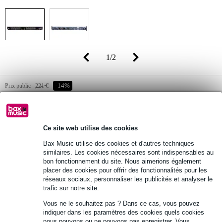
1
/
2
Prix public
221 €
-14%
189 €
(TVA 20% incluse)
0,05 €
dont éco-participation :
Disponibilité
Ce site web utilise des cookies
En stock
Encore 1 article en stock dans notre entrepôt
Bax Music utilise des cookies et d'autres techniques
similaires. Les cookies nécessaires sont indispensables au
bon fonctionnement du site. Nous aimerions également
placer des cookies pour offrir des fonctionnalités pour les
Ajouter au panier
réseaux sociaux, personnaliser les publicités et analyser le
trafic sur notre site.
Vous ne le souhaitez pas ? Dans ce cas, vous pouvez
Commande immédiate = livraison mardi (Gratuit)
indiquer dans les paramètres des cookies quels cookies
nous pouvons ou ne pouvons pas enregistrer. Vous