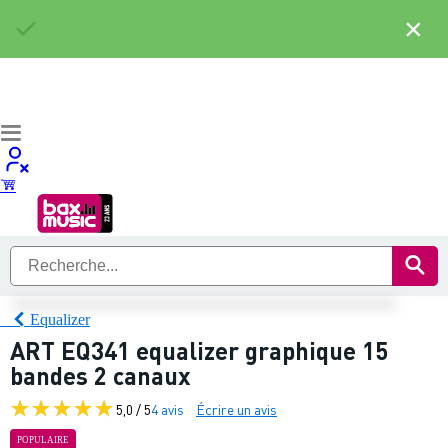
×
Equalizer
ART EQ341 equalizer graphique 15
bandes 2 canaux
5,0 / 5
4 avis
Écrire un avis
POPULAIRE