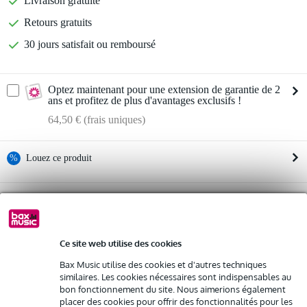
Livraison gratuite
Retours gratuits
30 jours satisfait ou remboursé
Optez maintenant pour une extension de garantie de 2
ans et profitez de plus d'avantages exclusifs !
64,50 € (frais uniques)
%
Louez ce produit
Louez ce produit à partir de 92 € par mois
LD Systems ANNY 12 BPH B8 haut-
Vous n'êtes pas sûr si le
parleur portable de 12 pouces sur batterie 823-832
Location de plusieurs produits à la fois : min. 300 € et max.
MHz/863-865 MHz
2 500 €
vous convient ?
gratuite
Livraison à domicile
Ce site web utilise des cookies
Démarrer la vérification
Résiliation possible du contrat après 4 mois
Bax Music utilise des cookies et d'autres techniques
Possibilité d'acheter votre/vos produit(s) à un tarif réduit
similaires. Les cookies nécessaires sont indispensables au
Remplacement rapide par Bax Music en cas de défectuosité
bon fonctionnement du site. Nous aimerions également
Informations
placer des cookies pour offrir des fonctionnalités pour les