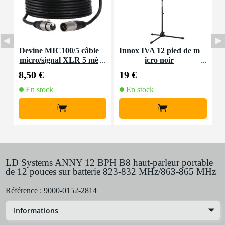
Devine MIC100/5 câble
Innox IVA 12 pied de m
I
micro/signal XLR 5 mè
icro noir
b
tres
8,50 €
19 €
5
En stock
En stock
+
+
LD Systems ANNY 12 BPH B8 haut-parleur portable
de 12 pouces sur batterie 823-832 MHz/863-865 MHz
Référence :
9000-0152-2814
Informations