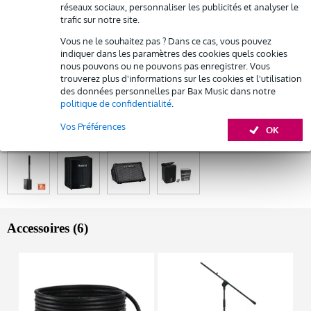
réseaux sociaux, personnaliser les publicités et analyser le
type d'ensemble : sonorisation portable, active, à 2 voies, avec
Louez ce produit
trafic sur notre site.
casque sans fil
livraison : 1x LD Systems ANNY 12, 1x module de réception
Vous ne le souhaitez pas ? Dans ce cas, vous pouvez
ANNY R B8, 1x émetteur de poche ANNY BP B8, 1x
indiquer dans les paramètres des cookies quels cookies
microphone de casque WS 100 MH 1
nous pouvons ou ne pouvons pas enregistrer. Vous
trouverez plus d'informations sur les cookies et l'utilisation
inclus : 4x batterie rechargeable, 1x câble d'alimentation, 2x piles
des données personnelles par Bax Music dans notre
AA/LR6
politique de confidentialité
.
Afficher toutes les caractéristiques du produit
Vos Préférences
OK
Autres variantes (4)
Accessoires (6)