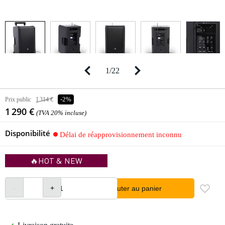
1
/
22
Prix public
1 314 €
-2%
1 290 €
(TVA 20% incluse)
Disponibilité
Délai de réapprovisionnement inconnu
🔥HOT & NEW
Ajouter au panier