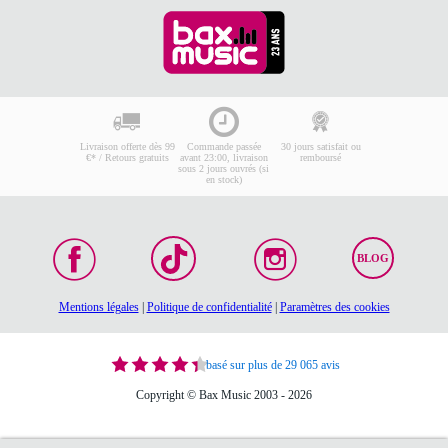
Livraison offerte dès 99
Commande passée
30 jours satisfait ou
€* / Retours gratuits
avant 23:00, livraison
remboursé
sous 2 jours ouvrés (si
en stock)
BLOG
Mentions légales
|
Politique de confidentialité
|
Paramètres des cookies
basé sur plus de 29 065 avis
Copyright © Bax Music 2003 - 2026