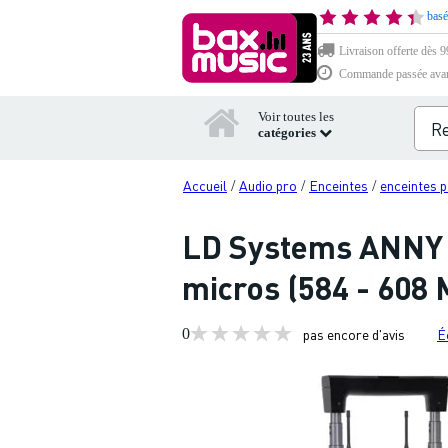
basé
Livraison offerte dès 99
Commande passée avant 
Voir toutes les
catégories
Accueil
Audio pro
Enceintes
enceintes 
/
/
/
LD Systems ANNY 1
micros (584 - 608
0
pas encore d'avis
É