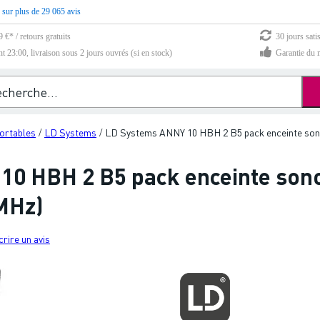
 sur plus de 29 065 avis
 €* / retours gratuits
30 jours sati
23:00, livraison sous 2 jours ouvrés (si en stock)
Garantie du m
portables
LD Systems
LD Systems ANNY 10 HBH 2 B5 pack enceinte sono
/
/
0 HBH 2 B5 pack enceinte sono
 MHz)
crire un avis