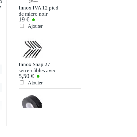
n
x
Innox IVA 12 pied
de micro noir
19 €
Ajouter
Envoyer
Innox Snap 27
serre-câbles avec
5,50 €
bande autocollante
Ajouter
Innox ETA GAF-
01-BK gaffer 50
9,50 €
mm x 50 m noir