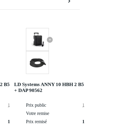
+
2 B5
LD Systems ANNY 10 HBH 2 B5
+ DAP 90562
1 048 €
Prix public
1 063 €
2 €
Votre remise
4 €
1 046 €
Prix remisé
1 059 €