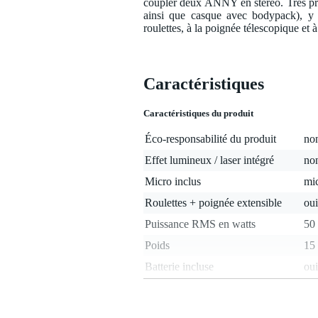
coupler deux ANNY en stéréo. Très pr
ainsi que casque avec bodypack), 
roulettes, à la poignée télescopique et 
Caractéristiques
Caractéristiques du produit
Éco-responsabilité du produit
non
Effet lumineux / laser intégré
no
Micro inclus
mic
Roulettes + poignée extensible
oui
Puissance RMS en watts
50 
Poids
15 
Batterie incluse
oui
Possibilités de lecture
Blu
Autonomie (environ)
21