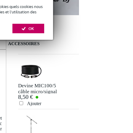
okies quels cookies nous
 et l'utilisation des
OK
ACCESSOIRES
Donner votre avis
Votre nom
Il n'y a pas encore d'avis pour ce produit.
Devine MIC100/5
câble micro/signal
8,50 €
XLR 5 mètres
Votre avis
Ajouter
Votre expérience
t
c
r