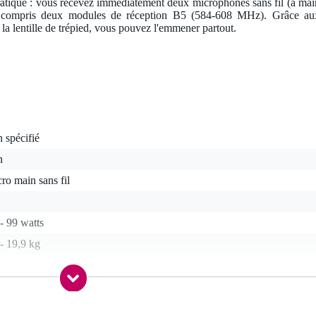
atique : vous recevez immédiatement deux microphones sans fil (à mai
y compris deux modules de réception B5 (584-608 MHz). Grâce au
à la lentille de trépied, vous pouvez l'emmener partout.
 spécifié
n
ro main sans fil
- 99 watts
- 19,9 kg
etooth, entrée ligne
-30 heures