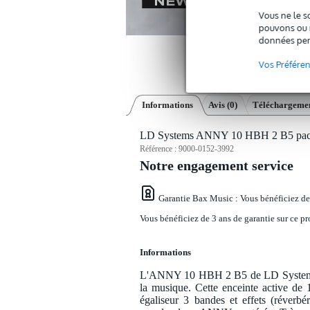
Vous ne le s
pouvons ou n
données per
Vos Préfére
Informations
Avis
(0)
Téléchargemen
LD Systems ANNY 10 HBH 2 B5 pack e
Référence :
9000-0152-3992
Notre engagement service
Garantie Bax Music
: Vous bénéficiez de
Vous bénéficiez de 3 ans de garantie sur ce pr
Informations
L'ANNY 10 HBH 2 B5 de LD Systems est
la musique. Cette enceinte active de
égaliseur 3 bandes et effets (réverb