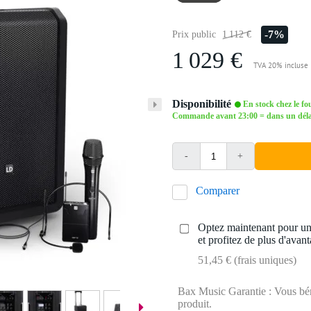
-7%
Prix public
1 112 €
1 029 €
TVA 20% incluse
Disponibilité
En stock chez le fo
Commande avant 23:00 = dans un délai 
-
+
Comparer
Optez maintenant pour une
et profitez de plus d'avant
51,45 € (frais uniques)
Bax Music Garantie : Vous béné
produit.