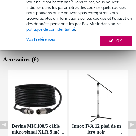
Type de produit : ensemble de haut-parleurs PA portatifs, actifs, à 2
Vous ne le souhaitez pas ? Dans ce cas, vous pouvez
Louez ce produit
voies, sur batterie
indiquer dans les paramètres des cookies quels cookies
nous pouvons ou ne pouvons pas enregistrer. Vous
contenu de l'ensemble : 1x ld systems anny 10, 1x ld systems anny
trouverez plus d'informations sur les cookies et l'utilisation
r b6 module de réception, 1x ld systems anny bp b6 émetteur de
des données personnelles par Bax Music dans notre
poche, 1x ld systems ws 100 mh 1 micro casque
politique de confidentialité
.
piles fournies : 2x 1,5 v aa/lr6 (pour l'émetteur de poche)
Vos Préférences
OK
Afficher toutes les caractéristiques du produit
Accessoires (6)
Devine MIC100/5 câble
Innox IVA 12 pied de m
I
micro/signal XLR 5 mè
icro noir
b