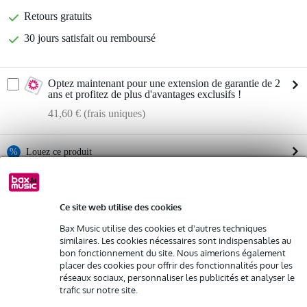
Retours gratuits
30 jours satisfait ou remboursé
Optez maintenant pour une extension de garantie de 2
ans et profitez de plus d'avantages exclusifs !
41,60 € (frais uniques)
%
Louez ce produit
Louez ce produit à partir de 59 € par mois
LD Systems ANNY 10 BPH B6
Vous n'êtes pas sûr si le
enceinte sono portable avec micro serre tête (655 - 679
Location de plusieurs produits à la fois : min. 300 € et max.
Ce site web utilise des cookies
MHz)
2 500 €
vous convient ?
Bax Music utilise des cookies et d'autres techniques
gratuite
Livraison à domicile
Démarrer la vérification
similaires. Les cookies nécessaires sont indispensables au
Résiliation possible du contrat après 4 mois
bon fonctionnement du site. Nous aimerions également
Possibilité d'acheter votre/vos produit(s) à un tarif réduit
placer des cookies pour offrir des fonctionnalités pour les
Remplacement rapide par Bax Music en cas de défectuosité
réseaux sociaux, personnaliser les publicités et analyser le
Informations
trafic sur notre site.