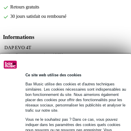
Retours gratuits
30 jours satisfait ou remboursé
Informations
DAP EVO 4T
paire d'enceintes passives 100V
informations techniques
enceintes à deux voies
woofer : 4"
Ce site web utilise des cookies
tweeter : 0,5", dôme
Bax Music utilise des cookies et d'autres techniques
similaires. Les cookies nécessaires sont indispensables au
Afficher toutes les caractéristiques du produit
bon fonctionnement du site. Nous aimerions également
placer des cookies pour offrir des fonctionnalités pour les
réseaux sociaux, personnaliser les publicités et analyser le
Autres variantes (1)
trafic sur notre site.
Vous ne le souhaitez pas ? Dans ce cas, vous pouvez
indiquer dans les paramètres des cookies quels cookies
nous pouvons ou ne pouvons pas enregistrer. Vous