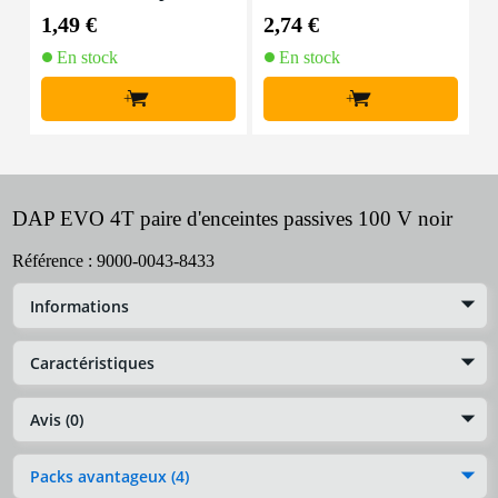
2x 1,5 mm2 (au mètre)
tre
1,49 €
2,74 €
4
En stock
En stock
+
+
DAP EVO 4T paire d'enceintes passives 100 V noir
Référence :
9000-0043-8433
Informations
Caractéristiques
Avis (0)
Packs avantageux (4)