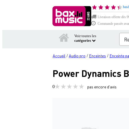
basé
Livraison offerte dès 99
Commande passée avant 
Voir toutes les
catégories
Accueil
Audio pro
Enceintes
Enceinte p
/
/
/
Power Dynamics BG
0
pas encore d'avis