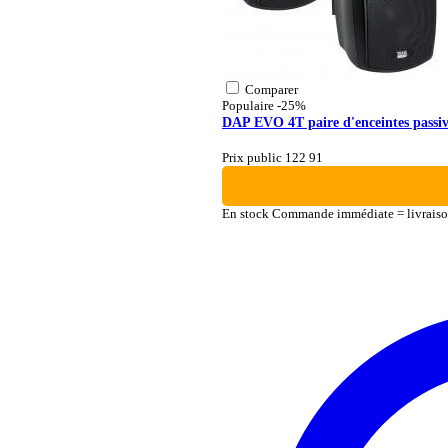
Comparer
Populaire
-25%
DAP EVO 4T paire d'enceintes passiv
Prix public 122
91
En stock
Commande immédiate = livraiso