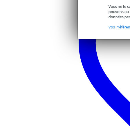
Vous ne le s
pouvons ou n
Caractéristiques
données per
Power Dynamics BGO40
set d'enceintes d'extérieur
Vos Préfére
couleur : noir
puissance crête : 100 W
puissance RMS : 30 W
diamètre woofer : 4"
diamètre tweeter : 3/4"
impédance : 8 Ω
réponse en fréquence : 100 Hz 
pression acoustique maximale (
indice de protection : IP 56
dimensions (par enceinte) : 130
poids : 2,8 kg (1,4 kg par encein