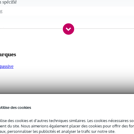
 spécifié
kg
tal
 dB - 89 dB
 - 20,9 kHz
marques
0 - 149 Hz
ohms
 passive
 - 199 watts
 49 watts
nier à fil
utilise des cookies
c l'emballage inclus
ilise des cookies et d'autres techniques similaires. Les cookies nécessaires 
 kg
nt du site. Nous aimerions également placer des cookies pour offrir des fon
ux, personnaliser les publicités et analyser le trafic sur notre site.
0 x 26,0 x 21,0 cm