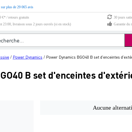
 sur plus de 29 065 avis
 €* / retours gratuits
30 jours sati
23:00, livraison sous 2 jours ouvrés (si en stock)
Garantie du m
assive
Power Dynamics
Power Dynamics BGO40 B set d'enceintes d'extér
/
/
O40 B set d'enceintes d'extérie
Aucune alternat