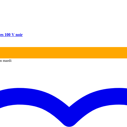
es 100 V noir
n mardi