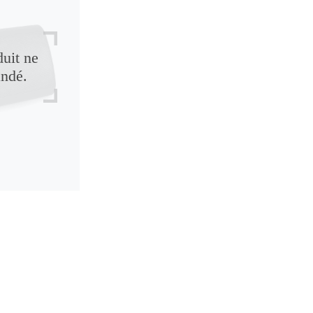
duit ne
andé.