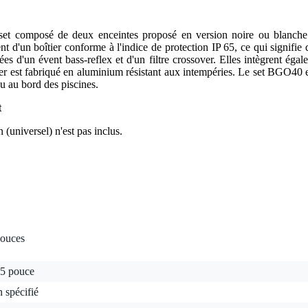
 composé de deux enceintes proposé en version noire ou blanche. 
 d'un boîtier conforme à l'indice de protection IP 65, ce qui signifie qu
es d'un évent bass-reflex et d'un filtre crossover. Elles intègrent ég
r est fabriqué en aluminium résistant aux intempéries. Le set BGO40 e
ou au bord des piscines.
t
n (universel) n'est pas inclus.
pouces
75 pouce
 spécifié