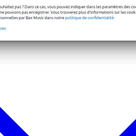
ouhaitez pas ? Dans ce cas, vous pouvez indiquer dans les paramètres des co
e pouvons pas enregistrer. Vous trouverez plus d'informations sur les cookies
sonnelles par Bax Music dans notre
politique de confidentialité
.
nces
- 20 kHz
SPL) : 89 dB
 x 155 x 200 mm
te)