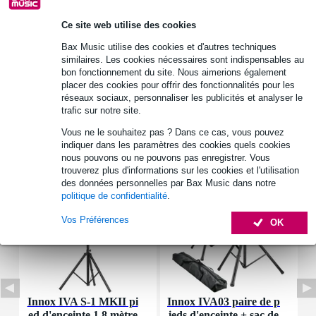
Retours gratuits
Ce site web utilise des cookies
30 jours satisfait ou remboursé
Bax Music utilise des cookies et d'autres techniques
similaires. Les cookies nécessaires sont indispensables au
bon fonctionnement du site. Nous aimerions également
Informations
placer des cookies pour offrir des fonctionnalités pour les
réseaux sociaux, personnaliser les publicités et analyser le
Afficher toutes les caractéristiques du produit
trafic sur notre site.
Vous ne le souhaitez pas ? Dans ce cas, vous pouvez
Accessoires (8)
indiquer dans les paramètres des cookies quels cookies
nous pouvons ou ne pouvons pas enregistrer. Vous
trouverez plus d'informations sur les cookies et l'utilisation
des données personnelles par Bax Music dans notre
politique de confidentialité
.
Vos Préférences
OK
Innox IVA S-1 MKII pi
Innox IVA03 paire de p
I
ed d'enceinte 1,8 mètre
ieds d'enceinte + sac de