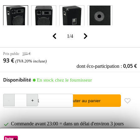
1
/
4
Prix public
101 €
93 €
(TVA 20% incluse)
0,05 €
dont éco-participation :
Disponibilité
En stock chez le fournisseur
Ajouter au panier
Commande avant 23:00 = dans un délai d'environ 3 jours
ouvrables à domicile