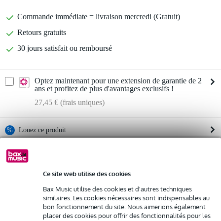
Commande immédiate = livraison mercredi (Gratuit)
Retours gratuits
30 jours satisfait ou remboursé
Optez maintenant pour une extension de garantie de 2
ans et profitez de plus d'avantages exclusifs !
27,45 € (frais uniques)
%
Louez ce produit
Informations
Louez ce produit à partir de 39 € par mois
Location de plusieurs produits à la fois : min. 300 € et max.
Ce site web utilise des cookies
marque : PreSonus
2 500 €
gratuite
Série : AIR
Livraison à domicile
Bax Music utilise des cookies et d'autres techniques
Résiliation possible du contrat après 4 mois
similaires. Les cookies nécessaires sont indispensables au
nom du produit : AIR XD 15 2-way 1 x 15" Active Extended
bon fonctionnement du site. Nous aimerions également
Possibilité d'acheter votre/vos produit(s) à un tarif réduit
Definition Loudspeaker (EU)
placer des cookies pour offrir des fonctionnalités pour les
Remplacement rapide par Bax Music en cas de défectuosité