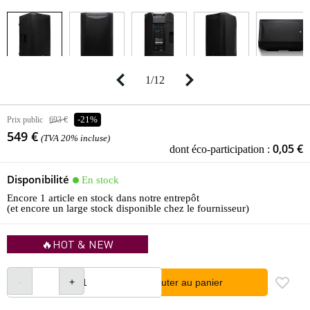
1
/
12
Prix public
693 €
-21%
549 €
(TVA 20% incluse)
0,05 €
dont éco-participation :
Disponibilité
En stock
Encore 1 article en stock dans notre entrepôt
(et encore un large stock disponible chez le fournisseur)
🔥HOT & NEW
Ajouter au panier