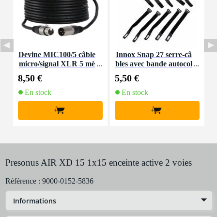
Devine MIC100/5 câble
Innox Snap 27 serre-câ
I
micro/signal XLR 5 mè
bles avec bande autocol
e
tres
lante
8,50 €
5,50 €
1
En stock
En stock
+
+
Presonus AIR XD 15 1x15 enceinte active 2 voies
Référence :
9000-0152-5836
Informations