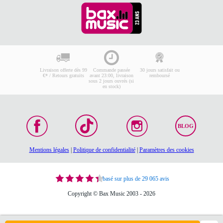
Livraison offerte dès 99
Commande passée
30 jours satisfait ou
€* / Retours gratuits
avant 23:00, livraison
remboursé
sous 2 jours ouvrés (si
en stock)
BLOG
Mentions légales
|
Politique de confidentialité
|
Paramètres des cookies
basé sur plus de 29 065 avis
Copyright © Bax Music 2003 - 2026