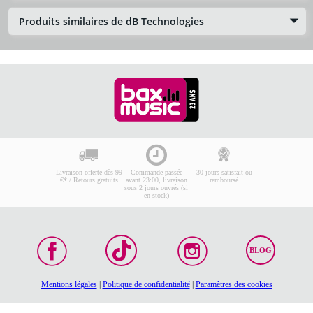
Produits similaires de dB Technologies
Livraison offerte dès 99
Commande passée
30 jours satisfait ou
€* / Retours gratuits
avant 23:00, livraison
remboursé
sous 2 jours ouvrés (si
en stock)
BLOG
Mentions légales
|
Politique de confidentialité
|
Paramètres des cookies