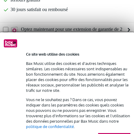
30 jours satisfait ou remboursé
Optez maintenant pour une extension de garantie de 2
ans et profitez de plus d'avantages exclusifs !
71,95 € (frais uniques)
Ce site web utilise des cookies
%
Louez ce produit
Bax Music utilise des cookies et d'autres techniques
similaires. Les cookies nécessaires sont indispensables au
bon fonctionnement du site. Nous aimerions également
Informations
Louez ce produit à partir de 103 € par mois
placer des cookies pour offrir des fonctionnalités pour les
Location de plusieurs produits à la fois : min. 300 € et max.
réseaux sociaux, personnaliser les publicités et analyser le
Type de haut-parleur : haut-parleur actif à 2 voies
2 500 €
trafic sur notre site.
gratuite
-10 db : 67 - 20000 Hz
Livraison à domicile
Vous ne le souhaitez pas ? Dans ce cas, vous pouvez
Résiliation possible du contrat après 4 mois
spl maximum : 128 dB
indiquer dans les paramètres des cookies quels cookies
Possibilité d'acheter votre/vos produit(s) à un tarif réduit
nous pouvons ou ne pouvons pas enregistrer. Vous
Afficher toutes les caractéristiques du produit
Remplacement rapide par Bax Music en cas de défectuosité
trouverez plus d'informations sur les cookies et l'utilisation
des données personnelles par Bax Music dans notre
politique de confidentialité
.
Accessoires (5)
Louez ce produit