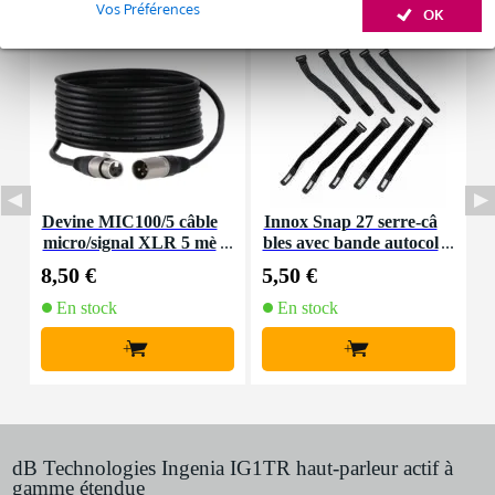
Vos Préférences
OK
Devine MIC100/5 câble
Innox Snap 27 serre-câ
I
micro/signal XLR 5 mè
bles avec bande autocol
e
tres
lante
8,50 €
5,50 €
1
En stock
En stock
+
+
dB Technologies Ingenia IG1TR haut-parleur actif à
gamme étendue