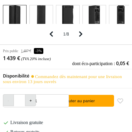
1
/
8
Prix public
1 487 €
-3%
1 439 €
(TVA 20% incluse)
0,05 €
dont éco-participation :
Disponibilité
Commandez dès maintenant pour une livraison
sous environ 13 jours ouvrés
Ajouter au panier
Livraison gratuite
Retours gratuits