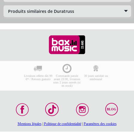
Produits similaires de Duratruss
Livraison offerte dès 99
Commande passée
30 jours satisfait ou
€* / Retours gratuits
avant 23:00, livraison
remboursé
sous 2 jours ouvrés (si
en stock)
BLOG
Mentions légales
|
Politique de confidentialité
|
Paramètres des cookies