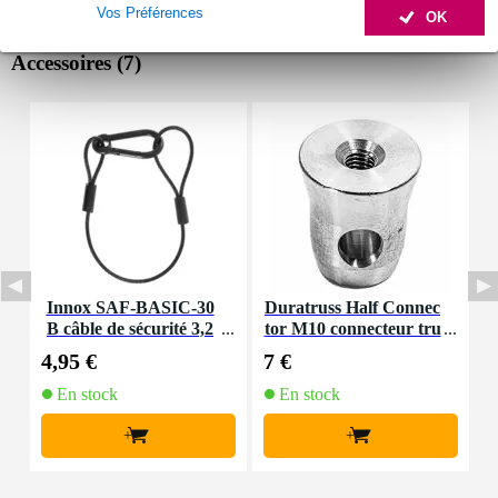
Vos Préférences
OK
Accessoires (7)
Innox SAF-BASIC-30
Duratruss Half Connec
D
B câble de sécurité 3,2
tor M10 connecteur tru
mm 30 cm noir
ss DT 31 - DT 44
4,95 €
7 €
3
En stock
En stock
+
+