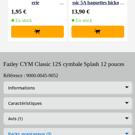
erie
ssic 5A baguettes hicko
d
ry avec olive en bois
1,95 €
13,90 €
1
En stock
En stock
+
+
Fazley CYM Classic 12S cymbale Splash 12 pouces
Référence :
9000-0045-9052
Informations
Caractéristiques
Avis (1)
Packs avantageux (3)