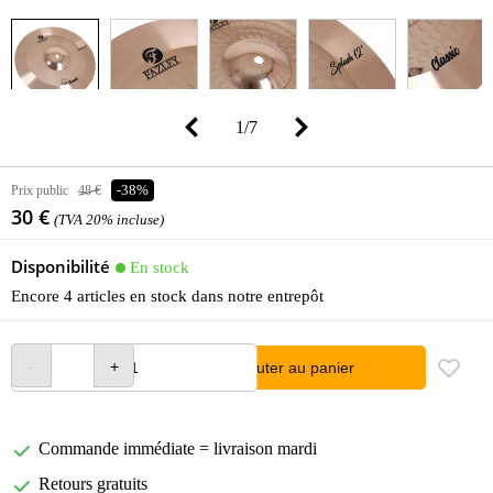
1
/
7
Prix public
48 €
-38%
30 €
(TVA 20% incluse)
Disponibilité
En stock
Encore 4 articles en stock dans notre entrepôt
Ajouter au panier
Commande immédiate = livraison mardi
Retours gratuits