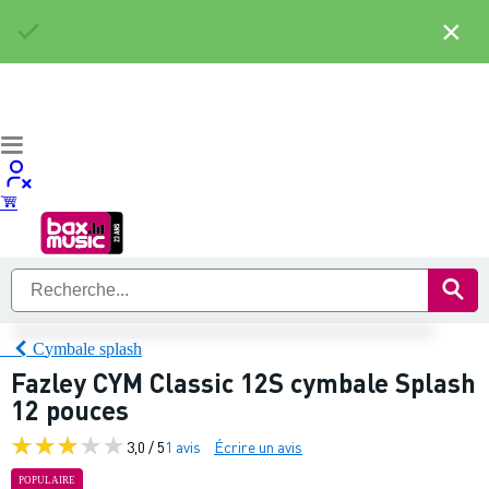
×
Cymbale splash
Fazley CYM Classic 12S cymbale Splash
12 pouces
3,0 / 5
1 avis
Écrire un avis
POPULAIRE