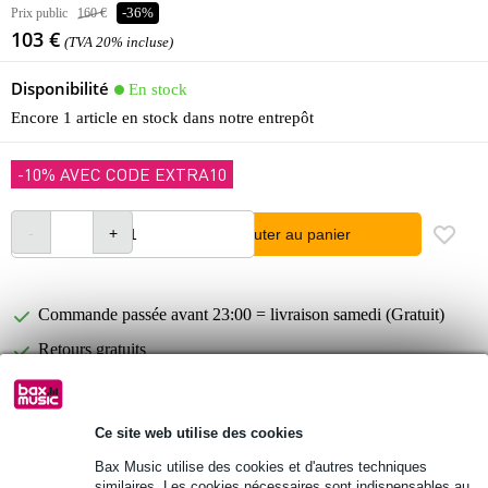
Prix public
160 €
-36%
103 €
(TVA 20% incluse)
Disponibilité
En stock
Encore 1 article en stock dans notre entrepôt
-10% AVEC CODE EXTRA10
Ajouter au panier
Commande passée avant 23:00 = livraison samedi (Gratuit)
Retours gratuits
30 jours satisfait ou remboursé
Ce site web utilise des cookies
Optez maintenant pour une extension de garantie de 2
Bax Music utilise des cookies et d'autres techniques
ans et profitez de plus d'avantages exclusifs !
similaires. Les cookies nécessaires sont indispensables au