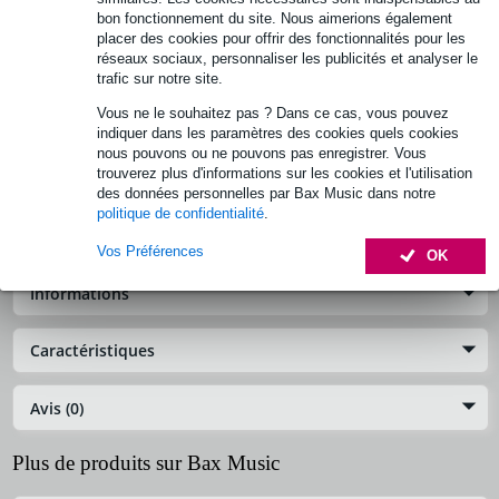
5,15 € (frais uniques)
bon fonctionnement du site. Nous aimerions également
placer des cookies pour offrir des fonctionnalités pour les
réseaux sociaux, personnaliser les publicités et analyser le
Informations
trafic sur notre site.
Afficher toutes les caractéristiques du produit
Vous ne le souhaitez pas ? Dans ce cas, vous pouvez
indiquer dans les paramètres des cookies quels cookies
nous pouvons ou ne pouvons pas enregistrer. Vous
trouverez plus d'informations sur les cookies et l'utilisation
Electro-Voice 560426000 crossover pour enceinte
des données personnelles par Bax Music dans notre
ZX1i
politique de confidentialité
.
Référence :
OND-47654
Vos Préférences
OK
Informations
Caractéristiques
Avis (0)
Plus de produits sur Bax Music