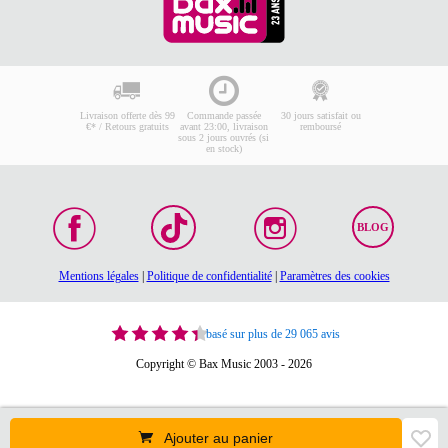
Livraison offerte dès 99
Commande passée
30 jours satisfait ou
€* / Retours gratuits
avant 23:00, livraison
remboursé
sous 2 jours ouvrés (si
en stock)
BLOG
Mentions légales
|
Politique de confidentialité
|
Paramètres des cookies
basé sur plus de 29 065 avis
Copyright © Bax Music 2003 - 2026
Ajouter au panier