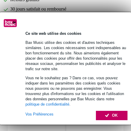
30 jours satisfait ou remboursé
Optez maintenant pour une extension de garantie de 2
ans et profitez de plus d'avantages exclusifs !
Ce site web utilise des cookies
11,95 € (frais uniques)
Bax Music utilise des cookies et d'autres techniques
similaires. Les cookies nécessaires sont indispensables au
bon fonctionnement du site. Nous aimerions également
Informations
placer des cookies pour offrir des fonctionnalités pour les
réseaux sociaux, personnaliser les publicités et analyser le
crossover numérique
trafic sur notre site.
processeur DSP interne (64 bits NXP (Philips) DSP)
Vous ne le souhaitez pas ? Dans ce cas, vous pouvez
fréquence d'échantillonnage : 48 kHz
indiquer dans les paramètres des cookies quels cookies
nous pouvons ou ne pouvons pas enregistrer. Vous
Afficher toutes les caractéristiques du produit
trouverez plus d'informations sur les cookies et l'utilisation
des données personnelles par Bax Music dans notre
politique de confidentialité
.
Accessoires (7)
Vos Préférences
OK