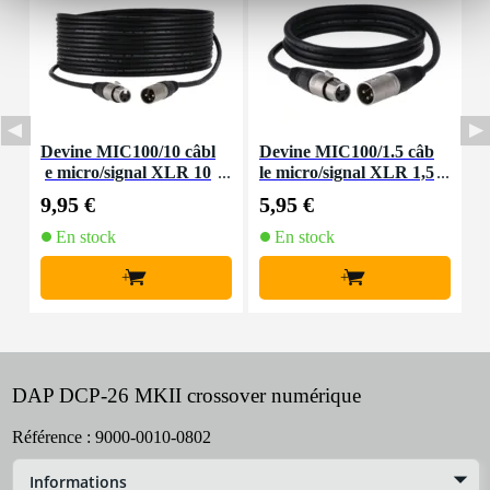
Devine MIC100/10 câbl
Devine MIC100/1.5 câb
D
e micro/signal XLR 10
le micro/signal XLR 1,5
m
m
mètre
9,95 €
5,95 €
8
En stock
En stock
+
+
DAP DCP-26 MKII crossover numérique
Référence :
9000-0010-0802
Informations