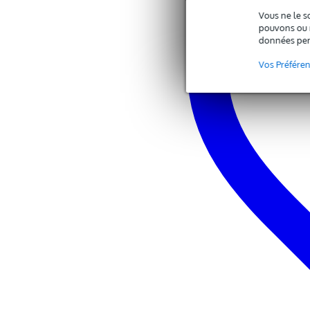
Vous ne le s
pouvons ou n
données per
Vos Préfére