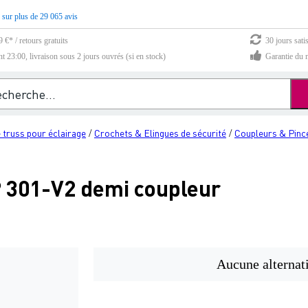
 sur plus de 29 065 avis
 €* / retours gratuits
30 jours sati
23:00, livraison sous 2 jours ouvrés (si en stock)
Garantie du m
e truss pour éclairage
Crochets & Elingues de sécurité
Coupleurs & Pinc
/
/
 301-V2 demi coupleur
Aucune alternat