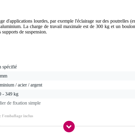
e d'applications lourdes, par exemple l'éclairage sur des poutrelles (
n aluminium. La charge de travail maximale est de 300 kg et un boulo
es supports de suspension.
 spécifié
 mm
minium / acier / argent
0 - 349 kg
lier de fixation simple
c l'emballage inclus
0 gr