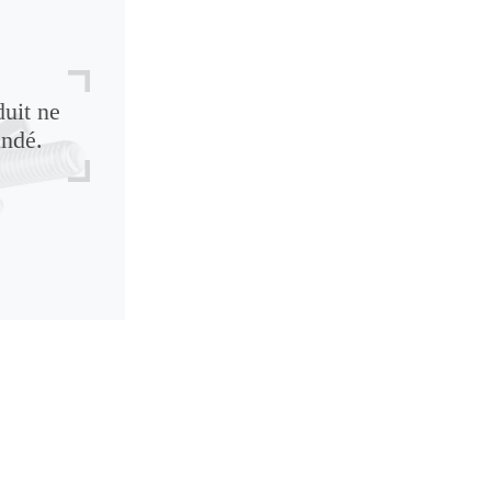
duit ne
andé.