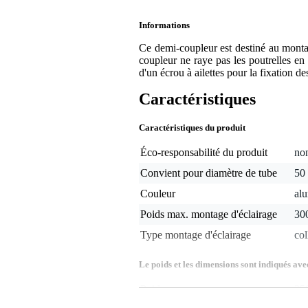
Informations
Ce demi-coupleur est destiné au montag
coupleur ne raye pas les poutrelles e
d'un écrou à ailettes pour la fixation d
Caractéristiques
Caractéristiques du produit
Éco-responsabilité du produit
non
Convient pour diamètre de tube
50
Couleur
alu
Poids max. montage d'éclairage
30
Type montage d'éclairage
col
Le poids et les dimensions sont indiqués ave
Poids
35
(emballage inclus)