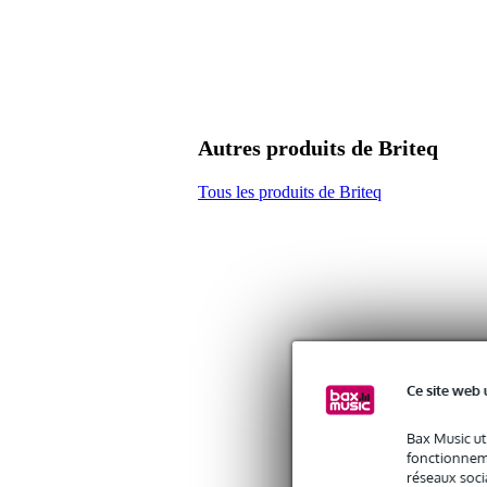
Dimensions
18,
(emballage inclus)
Caractéristiques
demi-coupleur
aluminium
charge maximale d'utilisation : 
diamètre : 50 x 2 mm
Autres produits de Briteq
poids : 0,35 kg
inclus : boulon M10
Tous les produits de Briteq
Ce site web 
Bax Music ut
fonctionneme
réseaux socia