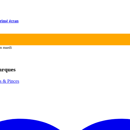
primé écran
n mardi
marques
rs & Pinces