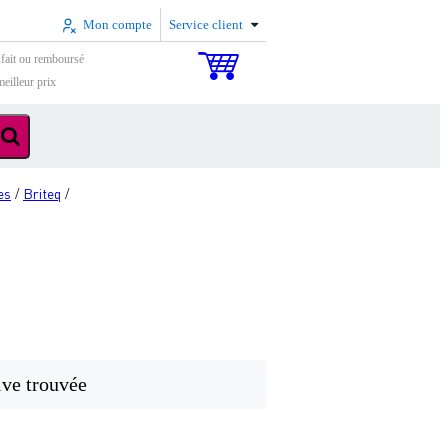
Mon compte
Service client
sfait ou remboursé
eilleur prix
es
Briteq
/
/
ive trouvée