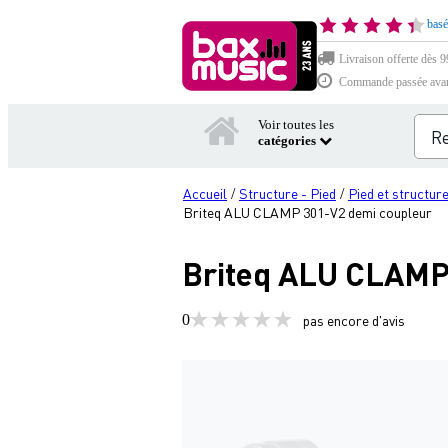
basé
Livraison offerte dès 99
Commande passée avant 
Voir toutes les
catégories
Accueil
Structure - Pied
Pied et structur
/
/
Briteq ALU CLAMP 301-V2 demi coupleur
Briteq ALU CLAMP
0
pas encore d'avis