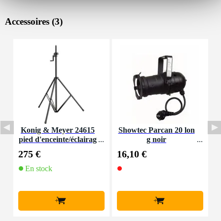
Accessoires (3)
Konig & Meyer 24615
Showtec Parcan 20 lon
pied d'enceinte/éclairag
g noir
e
275 €
16,10 €
1
En stock
E
f
+
+