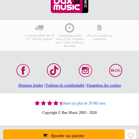
Livraison offerte dès 99
Commande passée
30 jours satisfait ou
€* / Retours gratuits
avant 23:00, livraison
remboursé
sous 2 jours ouvrés (si
en stock)
BLOG
Mentions légales
|
Politique de confidentialité
|
Paramètres des cookies
basé sur plus de 29 065 avis
Copyright © Bax Music 2003 - 2026
Ajouter au panier