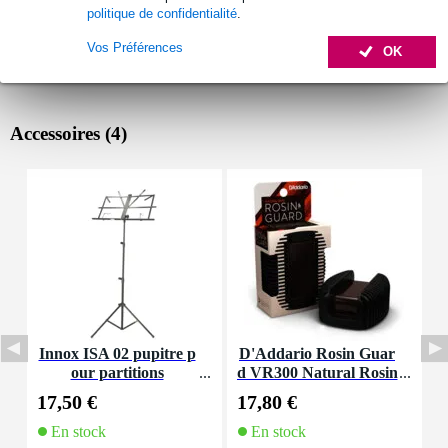
politique de confidentialité
.
Vos Préférences
OK
Accessoires (4)
Innox ISA 02 pupitre p
D'Addario Rosin Guar
D
our partitions
d VR300 Natural Rosin
h
Dark résine pour violo
p
17,50 €
17,80 €
2
n / alto /violoncelle
En stock
En stock