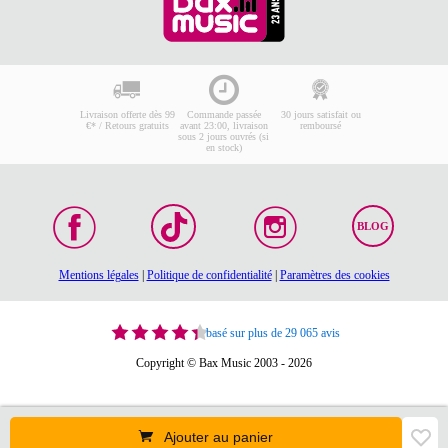
Livraison offerte dès 99
Commande passée
30 jours satisfait ou
€* / Retours gratuits
avant 23:00, livraison
remboursé
sous 2 jours ouvrés (si
en stock)
BLOG
Mentions légales
|
Politique de confidentialité
|
Paramètres des cookies
basé sur plus de 29 065 avis
Copyright © Bax Music 2003 - 2026
Ajouter au panier