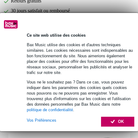
Retours gratuits
30 jours satisfait ou remboursé
D'Addario EXL120 jeu de cordes
Vous n'êtes pas sûr si le
Ce site web utilise des cookies
pour guitare électrique
vous convient ?
Bax Music utilise des cookies et d'autres techniques
Démarrer la vérification
similaires. Les cookies nécessaires sont indispensables au
bon fonctionnement du site. Nous aimerions également
placer des cookies pour offrir des fonctionnalités pour les
réseaux sociaux, personnaliser les publicités et analyser le
Informations
trafic sur notre site.
jeu de cordes
Vous ne le souhaitez pas ? Dans ce cas, vous pouvez
pour guitare électrique 6 cordes
indiquer dans les paramètres des cookies quels cookies
nous pouvons ou ne pouvons pas enregistrer. Vous
matériel: acier, plaqué nickel (filé rond)
trouverez plus d'informations sur les cookies et l'utilisation
des données personnelles par Bax Music dans notre
Afficher toutes les caractéristiques du produit
politique de confidentialité
.
Vos Préférences
OK
Accessoires (2)