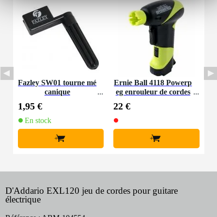
Fazley SW01 tourne mé
Ernie Ball 4118 Powerp
canique
eg enrouleur de cordes
1,95 €
22 €
En stock
+
+
D'Addario EXL120 jeu de cordes pour guitare
électrique