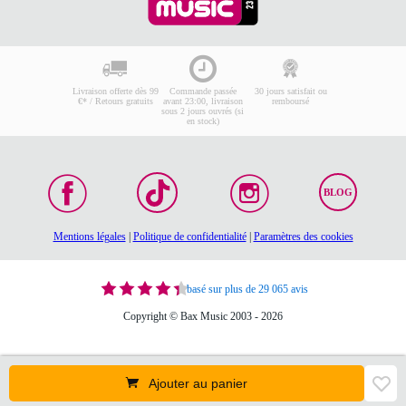
Livraison offerte dès 99
Commande passée
30 jours satisfait ou
€* / Retours gratuits
avant 23:00, livraison
remboursé
sous 2 jours ouvrés (si
en stock)
BLOG
Mentions légales
|
Politique de confidentialité
|
Paramètres des cookies
basé sur plus de 29 065 avis
Copyright © Bax Music 2003 - 2026
Ajouter au panier