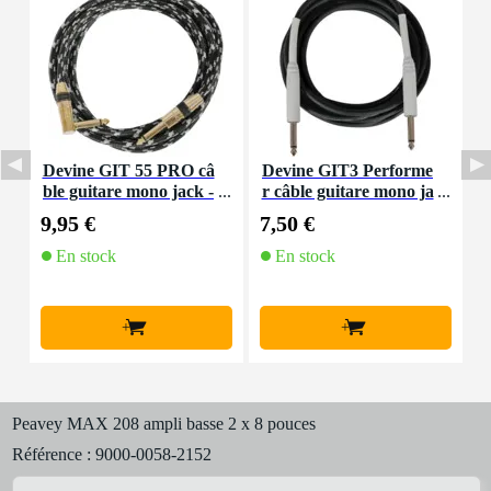
Devine GIT 55 PRO câ
Devine GIT3 Performe
I
ble guitare mono jack -
r câble guitare mono ja
jack coudé (5,5 m)
ck - jack (3 m)
9,95 €
7,50 €
2
En stock
En stock
+
+
Peavey MAX 208 ampli basse 2 x 8 pouces
Référence :
9000-0058-2152