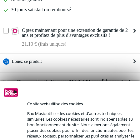
30 jours satisfait ou remboursé
Optez maintenant pour une extension de garantie de 2
ans et profitez de plus d'avantages exclusifs !
21,10 € (frais uniques)
%
Louez ce produit
Louez ce produit à partir de 30 € par mois
Peavey MAX 208 ampli basse 2 x 8
Vous n'êtes pas sûr si le
pouces
Location de plusieurs produits à la fois : min. 300 € et max.
vous convient ?
2 500 €
Démarrer la vérification
gratuite
Livraison à domicile
Ce site web utilise des cookies
Résiliation possible du contrat après 4 mois
Possibilité d'acheter votre/vos produit(s) à un tarif réduit
Bax Music utilise des cookies et d'autres techniques
Remplacement rapide par Bax Music en cas de défectuosité
Informations
similaires. Les cookies nécessaires sont indispensables au
bon fonctionnement du site. Nous aimerions également
ampli combo basse
placer des cookies pour offrir des fonctionnalités pour les
Louez ce produit
réseaux sociaux, personnaliser les publicités et analyser le
modèle : Peavey MAX 208