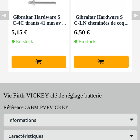
Gibraltar Hardware S
Gibraltar Hardware S
V
C-4C tirants 41 mm av
C-LN cheminées de coq
ec rondelles (lot de 6)
uilles de serrage (lot de
5,15 €
6,50 €
1
12)
En stock
En stock
E
f
+
+
Vic Firth VICKEY clé de réglage batterie
Référence :
ABM-PVFVICKEY
Informations
Caractéristiques