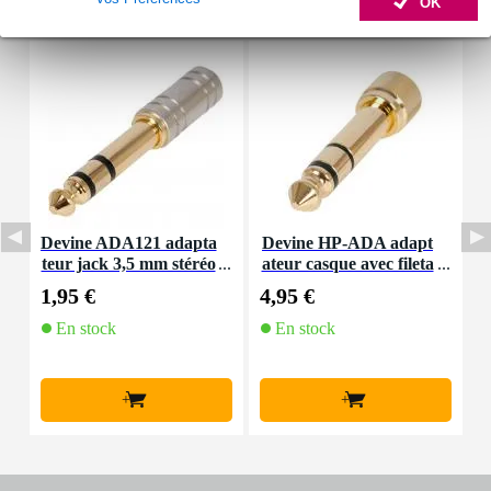
Accessoires (11)
OK
Devine ADA121 adapta
Devine HP-ADA adapt
I
teur jack 3,5 mm stéréo
ateur casque avec fileta
– jack 6,35 mm stéréo
ge (lot de 2)
1,95 €
4,95 €
1
En stock
En stock
+
+