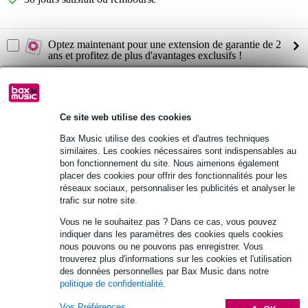
Optez maintenant pour une extension de garantie de 2
ans et profitez de plus d'avantages exclusifs !
8,45 € (frais uniques)
AKG K-702 casque de studio
Vous n'êtes pas sûr si le
vous
Ce site web utilise des cookies
convient ?
Bax Music utilise des cookies et d'autres techniques
Démarrer la vérification
similaires. Les cookies nécessaires sont indispensables au
bon fonctionnement du site. Nous aimerions également
placer des cookies pour offrir des fonctionnalités pour les
Informations
réseaux sociaux, personnaliser les publicités et analyser le
trafic sur notre site.
casque de studio
Vous ne le souhaitez pas ? Dans ce cas, vous pouvez
type : ouvert
indiquer dans les paramètres des cookies quels cookies
nous pouvons ou ne pouvons pas enregistrer. Vous
transducteurs Varimotion
trouverez plus d'informations sur les cookies et l'utilisation
Afficher toutes les caractéristiques du produit
des données personnelles par Bax Music dans notre
politique de confidentialité
.
Vos Préférences