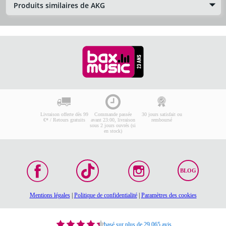
Produits similaires de AKG
Livraison offerte dès 99
Commande passée
30 jours satisfait ou
€* / Retours gratuits
avant 23:00, livraison
remboursé
sous 2 jours ouvrés (si
en stock)
BLOG
Mentions légales
|
Politique de confidentialité
|
Paramètres des cookies
basé sur plus de 29 065 avis