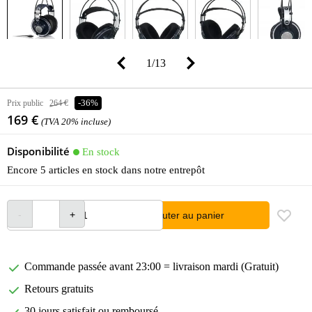
1
/
13
Prix public
264 €
-36%
169 €
(TVA 20% incluse)
Disponibilité
En stock
Encore 5 articles en stock dans notre entrepôt
Ajouter au panier
Commande passée avant 23:00 = livraison mardi (Gratuit)
Retours gratuits
30 jours satisfait ou remboursé