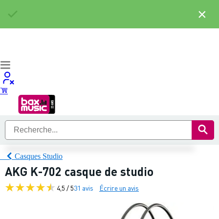
×
Casques Studio
AKG K-702 casque de studio
4,5 / 5
31 avis
Écrire un avis